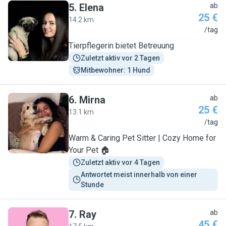
5
.
Elena
ab
25 €
14.2 km
E
/tag
Tierpflegerin bietet Betreuung
Zuletzt aktiv vor 2 Tagen
Mitbewohner: 1 Hund
6
.
Mirna
ab
25 €
13.1 km
M
/tag
Warm & Caring Pet Sitter | Cozy Home for
Your Pet 🏠
Zuletzt aktiv vor 4 Tagen
Antwortet meist innerhalb von einer 
Stunde
7
.
Ray
ab
45 €