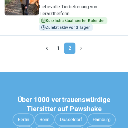
Liebevolle Tierbetreuung von
Tierarzthelferin
Kürzlich aktualisierter Kalender
Zuletzt aktiv vor 3 Tagen
1
2
Über 1000 vertrauenswürdige
Tiersitter auf Pawshake
Berlin
Bonn
Düsseldorf
Hamburg