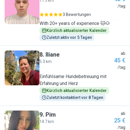
17.5 km
R
/tag
3 Bewertungen
With 20+ years of experience 🐱🐶
Kürzlich aktualisierter Kalender
Zuletzt aktiv vor 5 Tagen
8
.
Iliane
ab
45 €
5.3 km
I
/tag
Einfühlsame Hundebetreuung mit
Erfahrung und Herz
Kürzlich aktualisierter Kalender
Zuletzt kontaktiert vor 8 Tagen
9
.
Pim
ab
25 €
14.7 km
P
/tag