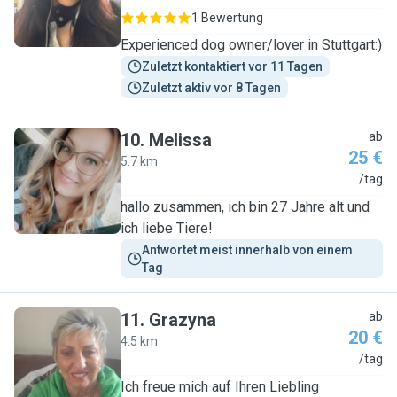
1 Bewertung
Experienced dog owner/lover in Stuttgart:)
Zuletzt kontaktiert vor 11 Tagen
Zuletzt aktiv vor 8 Tagen
10
.
Melissa
ab
25 €
5.7 km
M
/tag
hallo zusammen, ich bin 27 Jahre alt und
ich liebe Tiere!
Antwortet meist innerhalb von einem 
Tag
11
.
Grazyna
ab
20 €
4.5 km
G
/tag
Ich freue mich auf Ihren Liebling