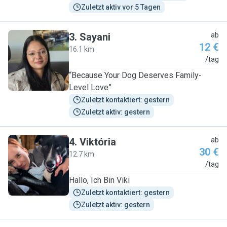
Zuletzt aktiv vor 5 Tagen
3
.
Sayani
ab
12 €
16.1 km
S
/tag
“Because Your Dog Deserves Family-
Level Love”
Zuletzt kontaktiert: gestern
Zuletzt aktiv: gestern
4
.
Viktória
ab
30 €
12.7 km
V
/tag
Hallo, Ich Bin Viki
Zuletzt kontaktiert: gestern
Zuletzt aktiv: gestern