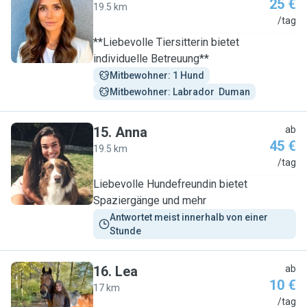
25 €
19.5 km
E
/tag
**Liebevolle Tiersitterin bietet
individuelle Betreuung**
Mitbewohner: 1 Hund
Mitbewohner: Labrador  Duman
15
.
Anna
ab
45 €
19.5 km
A
/tag
Liebevolle Hundefreundin bietet
Spaziergänge und mehr
Antwortet meist innerhalb von einer 
Stunde
16
.
Lea
ab
10 €
17 km
L
/tag