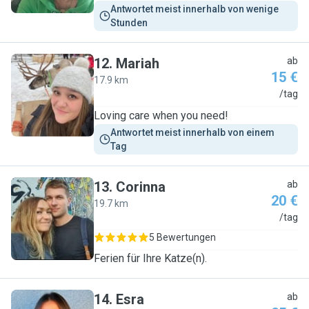
Antwortet meist innerhalb von wenige 
Stunden
12
.
Mariah
ab
15 €
17.9 km
M
/tag
Loving care when you need!
Antwortet meist innerhalb von einem 
Tag
13
.
Corinna
ab
20 €
19.7 km
C
/tag
5 Bewertungen
Ferien für Ihre Katze(n).
14
.
Esra
ab