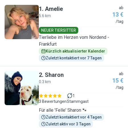
1
.
Amelie
ab
13 €
5.6 km
A
/tag
NEUER TIERSITTER
Tierliebe im Herzen vom Nordend -
Frankfurt
Kürzlich aktualisierter Kalender
Zuletzt kontaktiert vor 7 Tagen
2
.
Sharon
ab
15 €
0.3 km
S
/tag
1
3 Bewertungen
Stammgast
Für alle 'Felle' Sharon 🐾
Zuletzt kontaktiert vor 4 Tagen
Zuletzt aktiv vor 3 Tagen