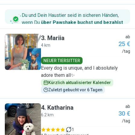
Du und Dein Haustier seid in sicheren Händen,
wenn Du
über Pawshake buchst und bezahlst
.
3
.
Mariia
ab
25 €
4 km
M
/tag
NEUER TIERSITTER
Every dog is unique, and I absolutely
adore them all✨
Kürzlich aktualisierter Kalender
Zuletzt gebucht vor 6 Tagen
4
.
Katharina
ab
30 €
6.2 km
K
/tag
1