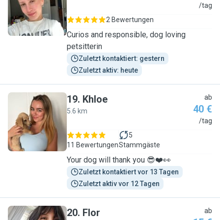
K
/tag
2 Bewertungen
Curios and responsible, dog loving
petsitterin
Zuletzt kontaktiert: gestern
Zuletzt aktiv: heute
19
.
Khloe
ab
40 €
5.6 km
K
/tag
5
11 Bewertungen
Stammgäste
Your dog will thank you 😎❤️👀
Zuletzt kontaktiert vor 13 Tagen
Zuletzt aktiv vor 12 Tagen
20
.
Flor
ab