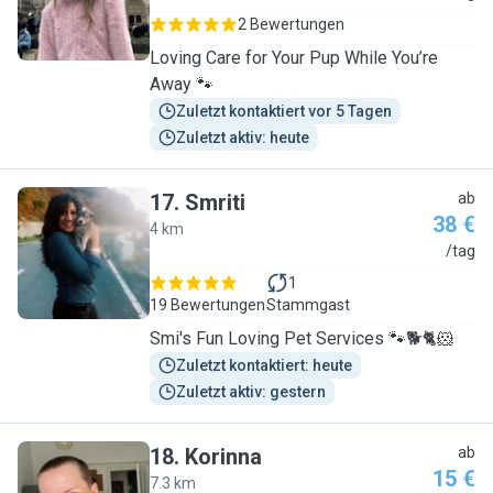
2 Bewertungen
Loving Care for Your Pup While You’re
Away 🐾
Zuletzt kontaktiert vor 5 Tagen
Zuletzt aktiv: heute
17
.
Smriti
ab
38 €
4 km
S
/tag
1
19 Bewertungen
Stammgast
Smi's Fun Loving Pet Services 🐾🐕🐈🐹
Zuletzt kontaktiert: heute
Zuletzt aktiv: gestern
18
.
Korinna
ab
15 €
7.3 km