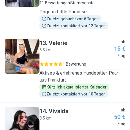
11 Bewertungen
Stammgäste
Doggos Little Paradise
Zuletzt gebucht vor 6 Tagen
Zuletzt kontaktiert vor 12 Tagen
13
.
Valerie
ab
15 €
6.5 km
V
/tag
1 Bewertung
Aktives & erfahrenes Hundesitter-Paar
aus Frankfurt
Kürzlich aktualisierter Kalender
Zuletzt kontaktiert vor 10 Tagen
14
.
Vivalda
ab
50 €
8.5 km
V
/tag