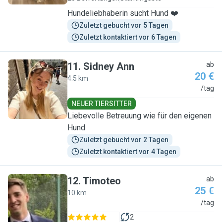
Hundeliebhaberin sucht Hund ❤️
Zuletzt gebucht vor 5 Tagen
Zuletzt kontaktiert vor 6 Tagen
11
.
Sidney Ann
ab
20 €
4.5 km
S
/tag
NEUER TIERSITTER
Liebevolle Betreuung wie für den eigenen
Hund
Zuletzt gebucht vor 2 Tagen
Zuletzt kontaktiert vor 4 Tagen
12
.
Timoteo
ab
25 €
10 km
T
/tag
2