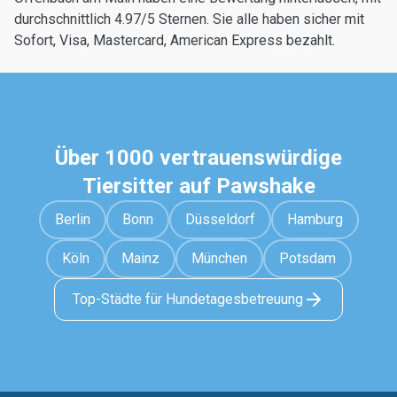
durchschnittlich 4.97/5 Sternen. Sie alle haben sicher mit
Sofort, Visa, Mastercard, American Express bezahlt.
Über 1000 vertrauenswürdige
Tiersitter auf Pawshake
Berlin
Bonn
Düsseldorf
Hamburg
Köln
Mainz
München
Potsdam
Top-Städte für Hundetagesbetreuung