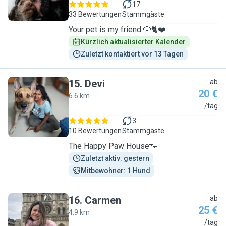
17
33 Bewertungen
Stammgäste
Your pet is my friend 🐶🐈❤️
Kürzlich aktualisierter Kalender
Zuletzt kontaktiert vor 13 Tagen
15
.
Devi
ab
20 €
6.6 km
D
/tag
3
10 Bewertungen
Stammgäste
The Happy Paw House🐾
Zuletzt aktiv: gestern
Mitbewohner: 1 Hund
16
.
Carmen
ab
25 €
4.9 km
C
/tag