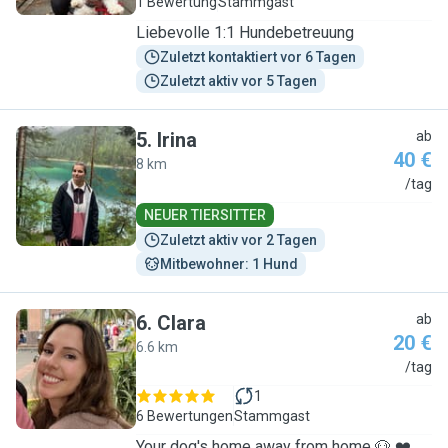
1 Bewertung
Stammgast
Liebevolle 1:1 Hundebetreuung
Zuletzt kontaktiert vor 6 Tagen
Zuletzt aktiv vor 5 Tagen
5
.
Irina
ab
40 €
8 km
I
/tag
NEUER TIERSITTER
Zuletzt aktiv vor 2 Tagen
Mitbewohner: 1 Hund
6
.
Clara
ab
20 €
6.6 km
C
/tag
1
6 Bewertungen
Stammgast
Your dog's home away from home 🐶 ❤️