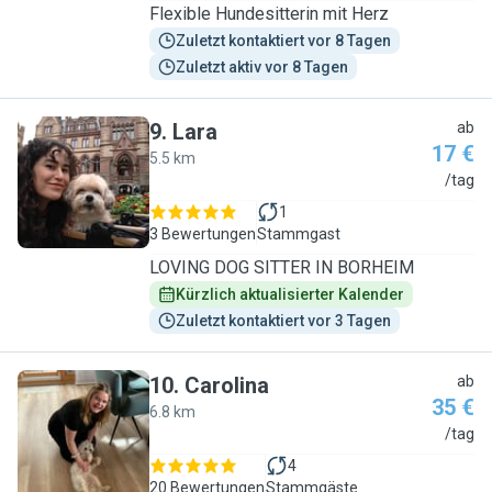
Flexible Hundesitterin mit Herz
Zuletzt kontaktiert vor 8 Tagen
Zuletzt aktiv vor 8 Tagen
9
.
Lara
ab
17 €
5.5 km
L
/tag
1
3 Bewertungen
Stammgast
LOVING DOG SITTER IN BORHEIM
Kürzlich aktualisierter Kalender
Zuletzt kontaktiert vor 3 Tagen
10
.
Carolina
ab
35 €
6.8 km
C
/tag
4
20 Bewertungen
Stammgäste