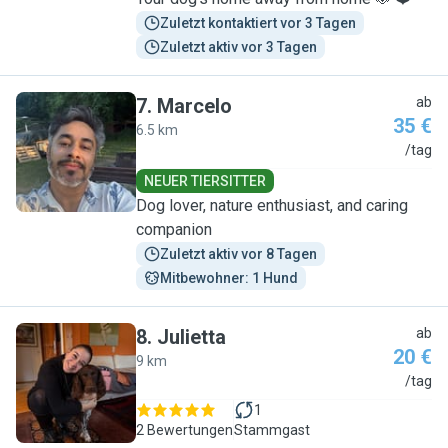
Zuletzt kontaktiert vor 3 Tagen
Zuletzt aktiv vor 3 Tagen
7
.
Marcelo
ab
35 €
6.5 km
M
/tag
NEUER TIERSITTER
Dog lover, nature enthusiast, and caring
companion
Zuletzt aktiv vor 8 Tagen
Mitbewohner: 1 Hund
8
.
Julietta
ab
20 €
9 km
J
/tag
1
2 Bewertungen
Stammgast