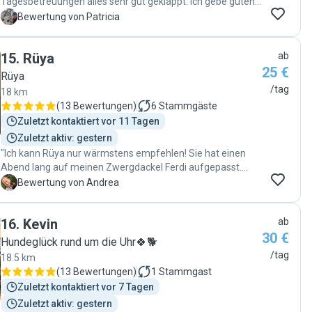
Tagesbetreuungen alles sehr gut geklappt. Ich gebe guten
Gewissens meine Fellnase bei Enisa ab, da ich weiß, dass
P
Bewertung von Patricia
sie sich sehr liebevoll und auch bedürfnisorientiert um sie
kümmert. Während der Abwesenheit wird man mit Bildern
15
.
Rüya
ab
und Videos auf dem Laufenden gehalten und Rückfragen
25 €
werden zeitnah beantwortet. Ich bin sehr dankbar, dass ich
Rüya
so eine tolle Betreuungsmöglichkeit gefunden habe 🐾"
/tag
18 km
(
13 Bewertungen
)
6
Stammgäste
Zuletzt kontaktiert vor 11 Tagen
Zuletzt aktiv: gestern
"Ich kann Rüya nur wärmstens empfehlen! Sie hat einen
Abend lang auf meinen Zwergdackel Ferdi aufgepasst.
Schon die Kommunikation im Vorfeld war sehr freundlich,
A
Bewertung von Andrea
zuverlässig und unkompliziert. Sie war pünktlich,
aufmerksam und hat sich liebevoll um Ferdi gekümmert. "
16
.
Kevin
ab
30 €
Hundeglück rund um die Uhr🍀🐕
/tag
18.5 km
(
13 Bewertungen
)
1
Stammgast
Zuletzt kontaktiert vor 7 Tagen
Zuletzt aktiv: gestern