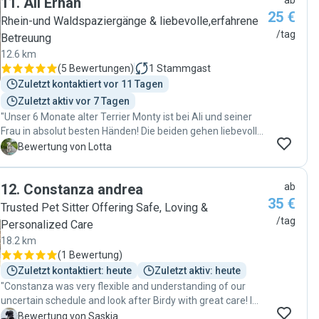
11
.
Ali Erhan
ab
25 €
Rhein-und Waldspaziergänge & liebevolle,erfahrene
/tag
Betreuung
12.6 km
(
5 Bewertungen
)
1
Stammgast
Zuletzt kontaktiert vor 11 Tagen
Zuletzt aktiv vor 7 Tagen
"Unser 6 Monate alter Terrier Monty ist bei Ali und seiner
Frau in absolut besten Händen! Die beiden gehen liebevoll
und einfühlsam mit ihm um – man merkt sofort, dass sie
L
Bewertung von Lotta
echte Tierliebe mitbringen. Besonders schätzen wir, dass
sie auch mal spontan einspringen, wenn wir kurzfristig Hilfe
12
.
Constanza andrea
ab
brauchen. Monty kommt jedes Mal glücklich und gut
35 €
versorgt zurück. Wir sind sehr froh, so zuverlässige
Trusted Pet Sitter Offering Safe, Loving &
Hundesitter gefunden zu haben, und empfehlen die beiden
/tag
Personalized Care
absolut weiter!"
18.2 km
(
1 Bewertung
)
Zuletzt kontaktiert: heute
Zuletzt aktiv: heute
"Constanza was very flexible and understanding of our
uncertain schedule and look after Birdy with great care! I
definitely recommend her to you!!"
S
Bewertung von Saskia