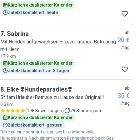
Kürzlich aktualisierter Kalender
Zuletzt kontaktiert: heute
7
.
Sabrina
ab
20 €
Mit Hunden aufgewachsen – zuverlässige Betreuung
/tag
mit Herz
17.9 km
Kürzlich aktualisierter Kalender
Zuletzt kontaktiert vor 3 Tagen
8
.
Elke ❣️Hundeparadies❣️
ab
35 €
5* fam.Urlaubs/Betr.wie zu Hause das Original‼️
/tag
0.3 km
(
198 Bewertungen
)
79
Stammgäste
Kürzlich aktualisierter Kalender
Zuletzt kontaktiert: gestern
"Elke ist eine sehr gut organisierte und liebevolle
Hundesitterin. Nach einem ersten Kennenlernen beim Gassi