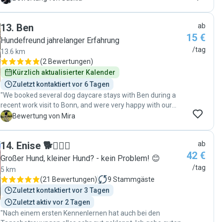
13
.
Ben
ab
15 €
Hundefreund jahrelanger Erfahrung
/tag
13.6 km
(
2 Bewertungen
)
Kürzlich aktualisierter Kalender
Zuletzt kontaktiert vor 6 Tagen
"We booked several dog daycare stays with Ben during a
recent work visit to Bonn, and were very happy with our
experience. Ben was very accommodating of our schedule,
M
Bewertung von Mira
friendly, and reliable, and our somewhat shy pup seemed
comfortable around him. Communication was very smooth
14
.
Enise 🐕🚶🏻‍♀️
ab
in both German and English. We highly recommend Ben,
42 €
and would not hesitate to reach out to him again on future
Großer Hund, kleiner Hund? - kein Problem! 😊
visits to Bonn. Thank you, Ben!!"
/tag
5 km
(
21 Bewertungen
)
9
Stammgäste
Zuletzt kontaktiert vor 3 Tagen
Zuletzt aktiv vor 2 Tagen
"Nach einem ersten Kennenlernen hat auch bei den