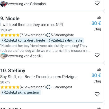
Service und einem Probetag können wir unsere Hündin mit
S
Bewertung von Sebastian
ruhigem Gewissen in die Urlaubsbetreuung zu Elke geben
👍🏻"
9
.
Nicole
ab
30 €
I will treat them as they are mine🫶🏻
/tag
19.8 km
(
7 Bewertungen
)
5
Stammgäste
Zuletzt kontaktiert: heute
Zuletzt aktiv: heute
"Nicole and her boyfriend were absolutely amazing! They
took care of our dog while we went to visit the museum in
Cologne, and we couldn't have been more at peace. They
A
Bewertung von Aggeliki
are extremely responsible, kind, and clearly love animals.
They allowed us to enjoy our visit completely stress-free.
10
.
Stefany
ab
We highly recommend them and would trust them with our
30 €
dog again in a heartbeat. Thank you so much for
Soy Steff, die Beste Freundin eures Pelziges
everything!"
/tag
20 km
(
4 Bewertungen
)
1
Stammgast
Zuletzt aktiv: gestern