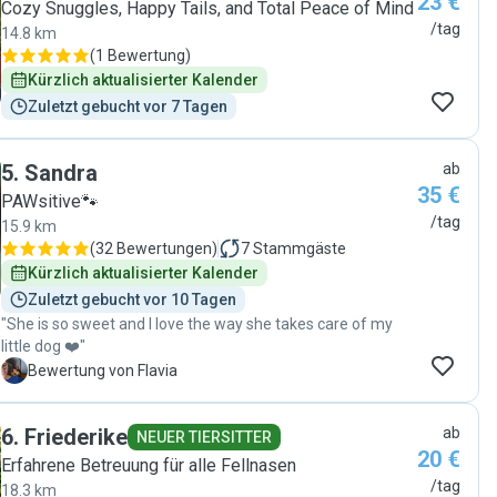
23 €
Cozy Snuggles, Happy Tails, and Total Peace of Mind
/tag
14.8 km
(
1 Bewertung
)
Kürzlich aktualisierter Kalender
Zuletzt gebucht vor 7 Tagen
5
.
Sandra
ab
35 €
PAWsitive🐾
/tag
15.9 km
(
32 Bewertungen
)
7
Stammgäste
Kürzlich aktualisierter Kalender
Zuletzt gebucht vor 10 Tagen
"She is so sweet and I love the way she takes care of my
little dog ❤️"
F
Bewertung von Flavia
6
.
Friederike
ab
NEUER TIERSITTER
20 €
Erfahrene Betreuung für alle Fellnasen
/tag
18.3 km