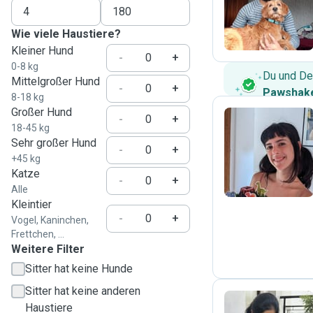
S
Wie viele Haustiere?
Kleiner Hund
-
+
0-8 kg
Du und De
Mittelgroßer Hund
-
+
Pawshake
8-18 kg
Großer Hund
-
+
18-45 kg
Sehr großer Hund
I
-
+
+45 kg
Katze
-
+
Alle
Kleintier
-
+
Vogel, Kaninchen,
Frettchen, ...
Weitere Filter
Sitter hat keine Hunde
Sitter hat keine anderen
Haustiere