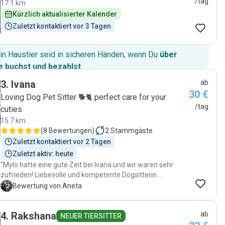
/tag
17.1 km
Kürzlich aktualisierter Kalender
Zuletzt kontaktiert vor 3 Tagen
in Haustier seid in sicheren Händen, wenn Du
über
 buchst und bezahlst
.
3
.
Ivana
ab
30 €
Loving Dog Pet Sitter 🐕🐈 perfect care for your
/tag
cuties
15.7 km
(
8 Bewertungen
)
2
Stammgäste
Zuletzt kontaktiert vor 2 Tagen
Zuletzt aktiv: heute
"Mylo hatte eine gute Zeit bei Ivana und wir waren sehr
zufrieden! Liebevolle und kompetente Dogsitterin.
Unkompliziertes Kennenlernen und prima Betreuung mehr
A
Bewertung von Aneta
als acht Stunden. Inklusive Spaziergängen und kleinen
Foto-Schnappschüssen vom Hund. Super!"
4
.
Rakshana
ab
NEUER TIERSITTER