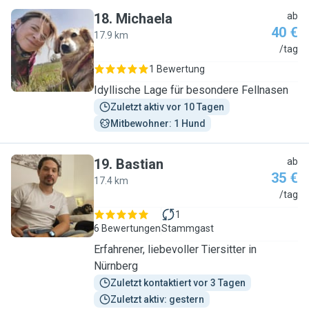
18
.
Michaela
ab
40 €
17.9 km
M
/tag
1 Bewertung
Idyllische Lage für besondere Fellnasen
Zuletzt aktiv vor 10 Tagen
Mitbewohner: 1 Hund
19
.
Bastian
ab
35 €
17.4 km
B
/tag
1
6 Bewertungen
Stammgast
Erfahrener, liebevoller Tiersitter in
Nürnberg
Zuletzt kontaktiert vor 3 Tagen
Zuletzt aktiv: gestern