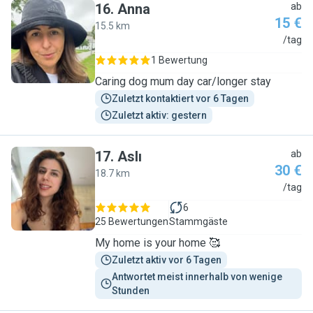
16
.
Anna
ab
15 €
15.5 km
A
/tag
1 Bewertung
Caring dog mum day car/longer stay
Zuletzt kontaktiert vor 6 Tagen
Zuletzt aktiv: gestern
17
.
Aslı
ab
30 €
18.7 km
A
/tag
6
25 Bewertungen
Stammgäste
My home is your home 🥰
Zuletzt aktiv vor 6 Tagen
Antwortet meist innerhalb von wenige 
Stunden