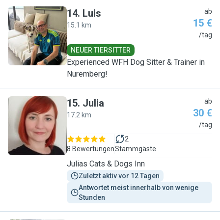
14
.
Luis
ab
15 €
15.1 km
L
/tag
NEUER TIERSITTER
Experienced WFH Dog Sitter & Trainer in
Nuremberg!
15
.
Julia
ab
30 €
17.2 km
J
/tag
2
8 Bewertungen
Stammgäste
Julias Cats & Dogs Inn
Zuletzt aktiv vor 12 Tagen
Antwortet meist innerhalb von wenige 
Stunden