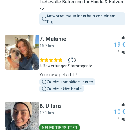
Liebevolle Betreuung für Hunde & Katzen
🐾
Antwortet meist innerhalb von einem 
Tag
7
.
Melanie
ab
19 €
16.7 km
M
/tag
3
4 Bewertungen
Stammgäste
Your new pet's bff!
Zuletzt kontaktiert: heute
Zuletzt aktiv: heute
8
.
Dilara
ab
10 €
17.1 km
D
/tag
NEUER TIERSITTER