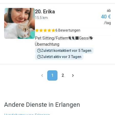
20
.
Erika
ab
40 €
15.5 km
E
/tag
6 Bewertungen
Pet Sitting/Futtern🐈🐈‍⬛Gassi🐕
Übernachtung
Zuletzt kontaktiert vor 5 Tagen
Zuletzt aktiv vor 3 Tagen
1
2
Andere Dienste in Erlangen