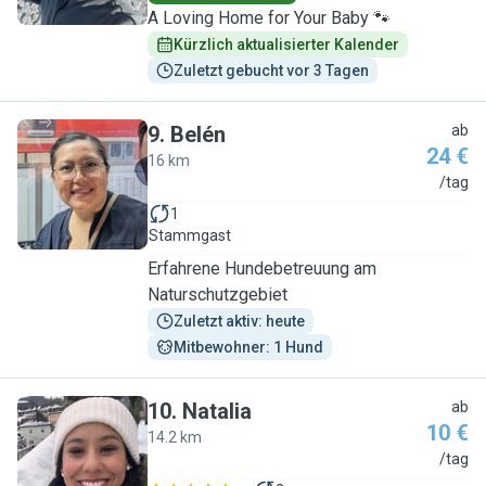
A Loving Home for Your Baby 🐾
Kürzlich aktualisierter Kalender
Zuletzt gebucht vor 3 Tagen
9
.
Belén
ab
24 €
16 km
B
/tag
1
Stammgast
Erfahrene Hundebetreuung am
Naturschutzgebiet
Zuletzt aktiv: heute
Mitbewohner: 1 Hund
10
.
Natalia
ab
10 €
14.2 km
N
/tag