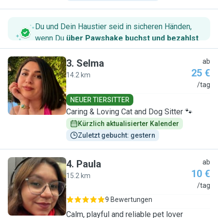
Du und Dein Haustier seid in sicheren Händen,
wenn Du
über Pawshake buchst und bezahlst
.
3
.
Selma
ab
25 €
14.2 km
S
/tag
NEUER TIERSITTER
Caring & Loving Cat and Dog Sitter 🐾
Kürzlich aktualisierter Kalender
Zuletzt gebucht: gestern
4
.
Paula
ab
10 €
15.2 km
P
/tag
9 Bewertungen
Calm, playful and reliable pet lover