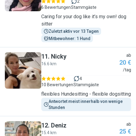
2
6 Bewertungen
Stammgäste
Caring for your dog like it’s my own! dog
sitter
Zuletzt aktiv vor 13 Tagen
Mitbewohner: 1 Hund
11
.
Nicky
ab
20 €
16.6 km
N
/tag
4
10 Bewertungen
Stammgäste
flexibles Hundesitting - flexible dogsitting
Antwortet meist innerhalb von wenige 
Stunden
12
.
Deniz
ab
25 €
15.4 km