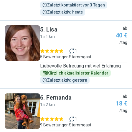
Zuletzt kontaktiert vor 3 Tagen
Zuletzt aktiv: heute
5
.
Lisa
ab
40 €
15.1 km
L
/tag
1
5 Bewertungen
Stammgast
Liebevolle Betreuung mit viel Erfahrung
Kürzlich aktualisierter Kalender
Zuletzt aktiv: gestern
6
.
Fernanda
ab
18 €
15.2 km
F
/tag
1
9 Bewertungen
Stammgast