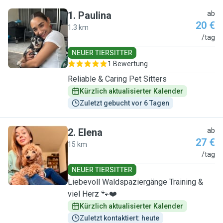
1
.
Paulina
ab
20 €
1.3 km
P
/tag
NEUER TIERSITTER
1 Bewertung
Reliable & Caring Pet Sitters
Kürzlich aktualisierter Kalender
Zuletzt gebucht vor 6 Tagen
2
.
Elena
ab
27 €
15 km
E
/tag
NEUER TIERSITTER
Liebevoll Waldspaziergänge Training &
viel Herz 🐾❤️
Kürzlich aktualisierter Kalender
Zuletzt kontaktiert: heute