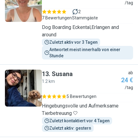
D
/tag
2
7 Bewertungen
Stammgäste
Dog Boarding Eckental,Erlangen and
around
Zuletzt aktiv vor 3 Tagen
Antwortet meist innerhalb von einer 
Stunde
13
.
Susana
ab
24 €
1.2 km
S
/tag
5 Bewertungen
Hingebungsvolle und Aufmerksame
Tierbetreuung 🤍
Zuletzt kontaktiert vor 4 Tagen
Zuletzt aktiv: gestern