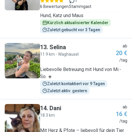
1
6 Bewertungen
Stammgast
Hund, Katz und Maus
Kürzlich aktualisierter Kalender
Zuletzt gebucht vor 3 Tagen
13
.
Selina
ab
20 €
11.9 km - Waghäusel
S
/tag
Liebevolle Betreuung mit Hund von Mi.-
So. ☀️
Zuletzt kontaktiert vor 9 Tagen
Zuletzt aktiv: gestern
14
.
Dani
ab
16 €
18.3 km
D
/tag
Mit Herz & Pfote – liebevoll für dein Tier