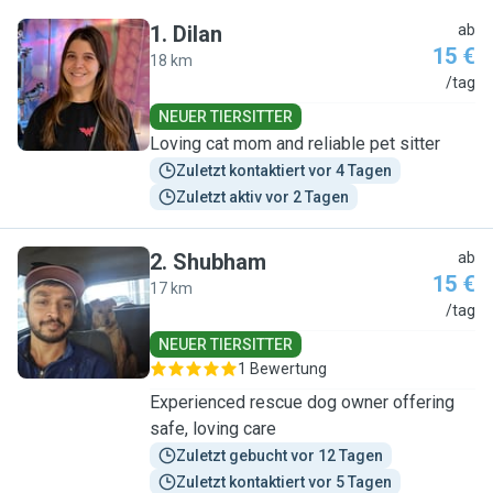
1
.
Dilan
ab
15 €
18 km
D
/tag
NEUER TIERSITTER
Loving cat mom and reliable pet sitter
Zuletzt kontaktiert vor 4 Tagen
Zuletzt aktiv vor 2 Tagen
2
.
Shubham
ab
15 €
17 km
S
/tag
NEUER TIERSITTER
1 Bewertung
Experienced rescue dog owner offering
safe, loving care
Zuletzt gebucht vor 12 Tagen
Zuletzt kontaktiert vor 5 Tagen