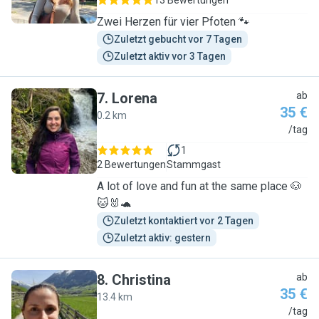
13 Bewertungen
Zwei Herzen für vier Pfoten 🐾
Zuletzt gebucht vor 7 Tagen
Zuletzt aktiv vor 3 Tagen
7
.
Lorena
ab
35 €
0.2 km
L
/tag
1
2 Bewertungen
Stammgast
A lot of love and fun at the same place 🐶
🐱🐰🐢
Zuletzt kontaktiert vor 2 Tagen
Zuletzt aktiv: gestern
8
.
Christina
ab
35 €
13.4 km
C
/tag