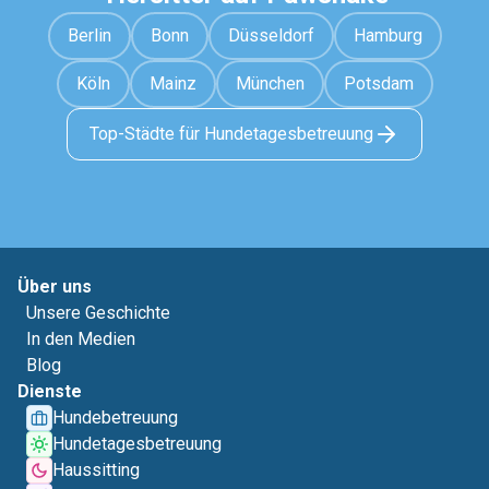
Berlin
Bonn
Düsseldorf
Hamburg
Köln
Mainz
München
Potsdam
Top-Städte für Hundetagesbetreuung
Über uns
Unsere Geschichte
In den Medien
Blog
Dienste
Hundebetreuung
Hundetagesbetreuung
Haussitting