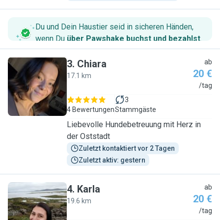
Du und Dein Haustier seid in sicheren Händen,
wenn Du
über Pawshake buchst und bezahlst
.
3
.
Chiara
ab
20 €
17.1 km
C
/tag
3
4 Bewertungen
Stammgäste
Liebevolle Hundebetreuung mit Herz in
der Oststadt
Zuletzt kontaktiert vor 2 Tagen
Zuletzt aktiv: gestern
4
.
Karla
ab
20 €
19.6 km
K
/tag