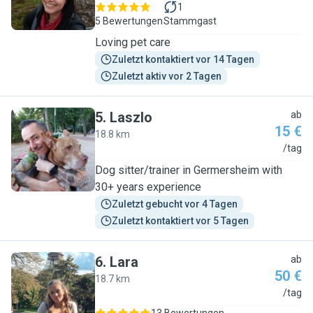
1
5 Bewertungen
Stammgast
Loving pet care
Zuletzt kontaktiert vor 14 Tagen
Zuletzt aktiv vor 2 Tagen
5
.
Laszlo
ab
15 €
18.8 km
L
/tag
Dog sitter/trainer in Germersheim with
30+ years experience
Zuletzt gebucht vor 4 Tagen
Zuletzt kontaktiert vor 5 Tagen
6
.
Lara
ab
50 €
18.7 km
L
/tag