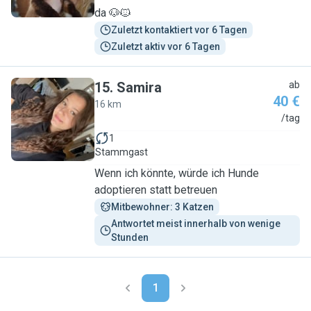
da 🐶🐱
Zuletzt kontaktiert vor 6 Tagen
Zuletzt aktiv vor 6 Tagen
15
.
Samira
ab
40 €
16 km
S
/tag
1
Stammgast
Wenn ich könnte, würde ich Hunde
adoptieren statt betreuen
Mitbewohner: 3 Katzen
Antwortet meist innerhalb von wenige 
Stunden
1