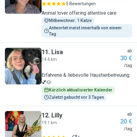
5 Bewertungen
Animal lover offering attentive care
Mitbewohner: 1 Katze
Antwortet meist innerhalb von einem 
Tag
11
.
Lisa
ab
30 €
14.4 km
L
/tag
Erfahrene & liebevolle Haustierbetreuung
💕🐶
Kürzlich aktualisierter Kalender
Zuletzt gebucht vor 3 Tagen
12
.
Lilly
ab
20 €
19.1 km
L
/tag