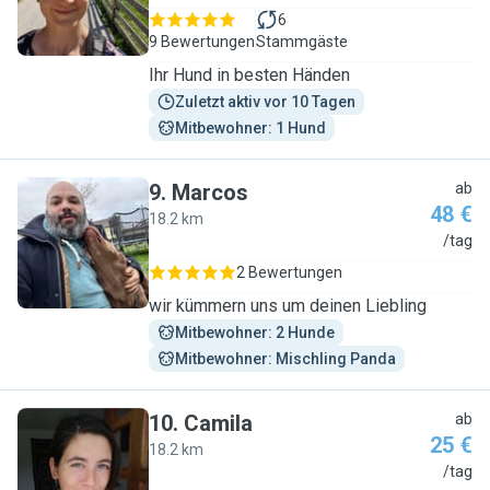
6
9 Bewertungen
Stammgäste
Ihr Hund in besten Händen
Zuletzt aktiv vor 10 Tagen
Mitbewohner: 1 Hund
9
.
Marcos
ab
48 €
18.2 km
M
/tag
2 Bewertungen
wir kümmern uns um deinen Liebling
Mitbewohner: 2 Hunde
Mitbewohner: Mischling Panda
10
.
Camila
ab
25 €
18.2 km
C
/tag