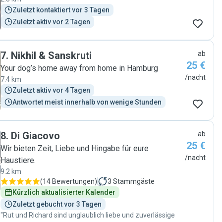
Zuletzt kontaktiert vor 3 Tagen
Zuletzt aktiv vor 2 Tagen
7
.
Nikhil & Sanskruti
ab
25 €
Your dog’s home away from home in Hamburg
/nacht
7.4 km
Zuletzt aktiv vor 4 Tagen
Antwortet meist innerhalb von wenige Stunden
8
.
Di Giacovo
ab
25 €
Wir bieten Zeit, Liebe und Hingabe für eure
/nacht
Haustiere.
9.2 km
(
14 Bewertungen
)
3
Stammgäste
Kürzlich aktualisierter Kalender
Zuletzt gebucht vor 3 Tagen
"Rut und Richard sind unglaublich liebe und zuverlässige