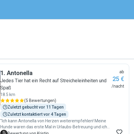
1
.
Antonella
ab
25 €
Jedes Tier hat ein Recht auf Streicheleinheiten und
/nacht
Spaß
18.5 km
(
5 Bewertungen
)
Zuletzt gebucht vor 11 Tagen
Zuletzt kontaktiert vor 4 Tagen
"Ich kann Antonella von Herzen weiterempfehlen! Meine
Hunde waren das erste Mal in Urlaubs-Betreuung und ich
hätte mir keine besseren Hundesitter wünschen können.
K
Bewertung von Kristin