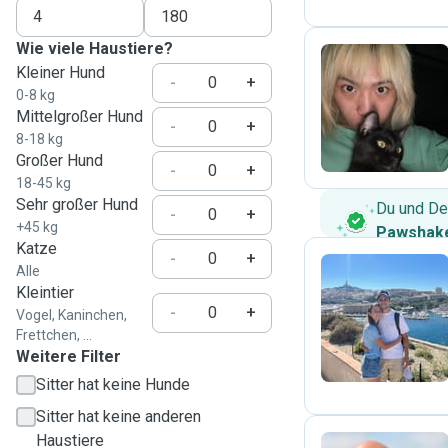
Wie viele Haustiere?
Kleiner Hund
-
+
0-8 kg
Z
Mittelgroßer Hund
-
+
8-18 kg
Großer Hund
-
+
18-45 kg
Sehr großer Hund
Du und De
-
+
+45 kg
Pawshake
Katze
-
+
Alle
Kleintier
A
-
+
Vogel, Kaninchen,
Frettchen, ...
Weitere Filter
Sitter hat keine Hunde
Sitter hat keine anderen
Haustiere