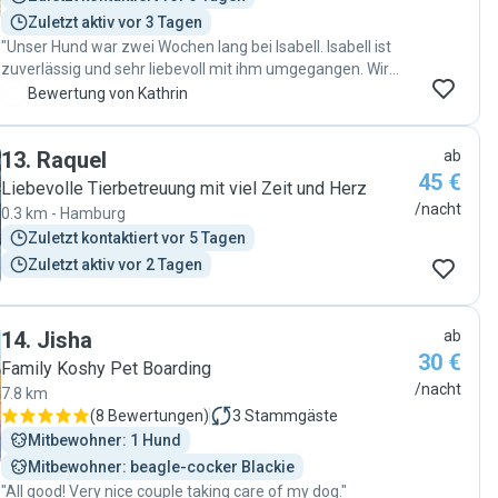
Zuletzt aktiv vor 3 Tagen
"Unser Hund war zwei Wochen lang bei Isabell. Isabell ist
zuverlässig und sehr liebevoll mit ihm umgegangen. Wir
würden ihr unseren Hund jederzeit wieder anvertrauen."
K
Bewertung von Kathrin
13
.
Raquel
ab
45 €
Liebevolle Tierbetreuung mit viel Zeit und Herz
/nacht
0.3 km - Hamburg
Zuletzt kontaktiert vor 5 Tagen
Zuletzt aktiv vor 2 Tagen
14
.
Jisha
ab
30 €
Family Koshy Pet Boarding
/nacht
7.8 km
(
8 Bewertungen
)
3
Stammgäste
Mitbewohner: 1 Hund
Mitbewohner: beagle-cocker Blackie
"All good! Very nice couple taking care of my dog."