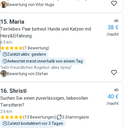
V
Bewertung von Vitor Hugo
15
.
Maria
ab
38 €
Tierliebes Paar betreut Hunde und Katzen mit
/nacht
Herz&Erfahrung
6.5 km
(
1 Bewertung
)
Zuletzt aktiv: gestern
Antwortet meist innerhalb von einem Tag
"sehr freundliches Angebot. alles tiptop"
S
Bewertung von Stefan
16
.
Shristi
ab
40 €
Suchen Sie einen zuverlässigen, liebevollen
/nacht
Tiersitterin?
2.6 km
(
13 Bewertungen
)
3
Stammgäste
Zuletzt kontaktiert vor 3 Tagen