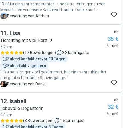
"Ralf ist ein sehr kompetenter Hundesitter er ist genau der
Mensch den wir unsere Karl anvertrauen . Danke noch
einmal.. "
A
Bewertung von Andrea
11
.
Lisa
ab
35 €
Tiersitting mit viel Herz 💚
/nacht
6.2 km
(
17 Bewertungen
)
2
Stammgäste
Zuletzt kontaktiert vor 13 Tagen
Zuletzt aktiv: gestern
"Lisa hat sich ganz toll gekümmert, hat eine sehr ruhige Art
und geht schön lange Spaziergänge. "
D
Bewertung von Daniel
12
.
Isabell
ab
32 €
liebevolle Dogsitterin
/nacht
9.9 km
(
3 Bewertungen
)
1
Stammgast
Zuletzt kontaktiert vor 3 Tagen