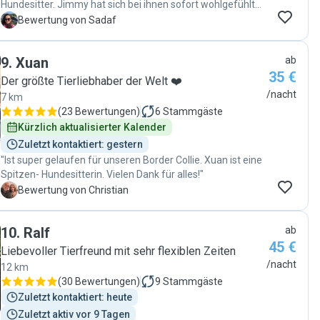
Hundesitter. Jimmy hat sich bei ihnen sofort wohlgefühlt
und man konnte sehen, dass er sie wirklich sehr mag.
S
Bewertung von Sadaf
Während unserer Reise und der ganzen Woche, in der
Jimmy bei ihnen war, konnten wir vollkommen beruhigt
9
.
Xuan
ab
sein. Sie haben uns regelmäßig Fotos und Videos
35 €
geschickt, was uns sehr gefreut hat. Besonders schön war
Der größte Tierliebhaber der Welt ❤️
zu sehen, dass Jimmy sich bei ihnen genauso entspannt
/nacht
7 km
und glücklich verhält wie zu Hause bei uns. Man merkt
(
23 Bewertungen
)
6
Stammgäste
sofort, dass sie Hunde sehr lieben – und Jimmy hat sie
Kürzlich aktualisierter Kalender
auch sehr ins Herz geschlossen. Wir sind sehr dankbar,
Zuletzt kontaktiert: gestern
dass wir Rut und Richard kennengelernt haben und würden
"Ist super gelaufen für unseren Border Collie. Xuan ist eine
Jimmy jederzeit wieder mit gutem Gefühl zu ihnen
Spitzen- Hundesitterin. Vielen Dank für alles!"
bringen. Absolute Empfehlung! "
C
Bewertung von Christian
10
.
Ralf
ab
45 €
Liebevoller Tierfreund mit sehr flexiblen Zeiten
/nacht
12 km
(
30 Bewertungen
)
9
Stammgäste
Zuletzt kontaktiert: heute
Zuletzt aktiv vor 9 Tagen