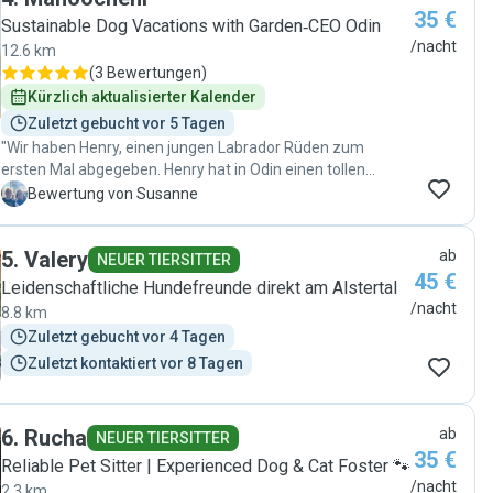
35 €
Sustainable Dog Vacations with Garden‑CEO Odin
/nacht
12.6 km
(
3 Bewertungen
)
Kürzlich aktualisierter Kalender
Zuletzt gebucht vor 5 Tagen
"Wir haben Henry, einen jungen Labrador Rüden zum
ersten Mal abgegeben. Henry hat in Odin einen tollen
souveränen Kumpel gefunden und nach zwei Wochen viel
S
Bewertung von Susanne
gelernt. Mit viel Herz und Hundeverstand wurde Henry
aufgenommen und hat einen sehr herzlichen Urlaub
5
.
Valery
ab
verbracht. Mit viel Erfahrung und viel Liebe wurden die
NEUER TIERSITTER
45 €
beiden zusammengeführt und sind jetzt best Buddies.
Leidenschaftliche Hundefreunde direkt am Alstertal
Vielen vielen Dank, wir werden in jedem Fall wieder buchen
/nacht
8.8 km
und auch so zusammen den Wald erkunden. Henry wird
Zuletzt gebucht vor 4 Tagen
sich freuen und wir uns auch! Dankeschön!"
Zuletzt kontaktiert vor 8 Tagen
6
.
Rucha
ab
NEUER TIERSITTER
35 €
Reliable Pet Sitter | Experienced Dog & Cat Foster 🐾
/nacht
2.3 km