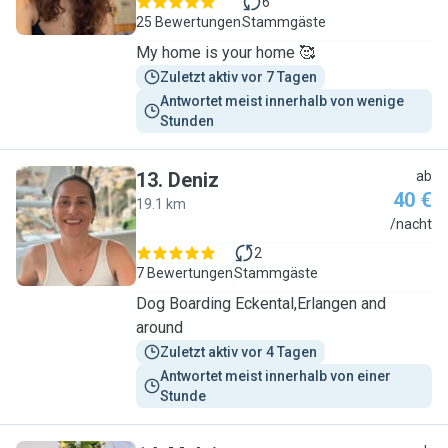
6
25 Bewertungen
Stammgäste
My home is your home 🥰
Zuletzt aktiv vor 7 Tagen
Antwortet meist innerhalb von wenige 
Stunden
13
.
Deniz
ab
40 €
19.1 km
D
/nacht
2
7 Bewertungen
Stammgäste
Dog Boarding Eckental,Erlangen and
around
Zuletzt aktiv vor 4 Tagen
Antwortet meist innerhalb von einer 
Stunde