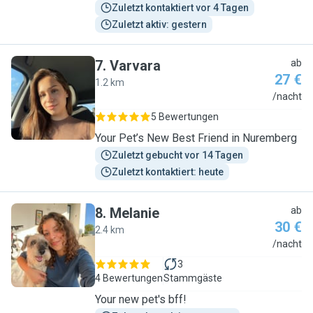
Zuletzt kontaktiert vor 4 Tagen
Zuletzt aktiv: gestern
7
.
Varvara
ab
27 €
1.2 km
V
/nacht
5 Bewertungen
Your Pet’s New Best Friend in Nuremberg
Zuletzt gebucht vor 14 Tagen
Zuletzt kontaktiert: heute
8
.
Melanie
ab
30 €
2.4 km
M
/nacht
3
4 Bewertungen
Stammgäste
Your new pet's bff!