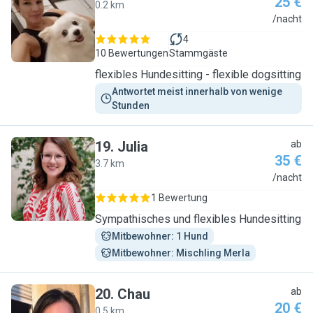
25 €
0.2 km
N
/nacht
4
10 Bewertungen
Stammgäste
flexibles Hundesitting - flexible dogsitting
Antwortet meist innerhalb von wenige 
Stunden
19
.
Julia
ab
35 €
3.7 km
J
/nacht
1 Bewertung
Sympathisches und flexibles Hundesitting
Mitbewohner: 1 Hund
Mitbewohner: Mischling Merla
20
.
Chau
ab
20 €
0.5 km