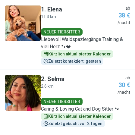
1
.
Elena
ab
38 €
11.3 km
E
/nacht
NEUER TIERSITTER
Liebevoll Waldspaziergänge Training &
viel Herz 🐾❤️
Kürzlich aktualisierter Kalender
Zuletzt kontaktiert: gestern
2
.
Selma
ab
30 €
2.6 km
S
/nacht
NEUER TIERSITTER
Caring & Loving Cat and Dog Sitter 🐾
Kürzlich aktualisierter Kalender
Zuletzt gebucht vor 2 Tagen