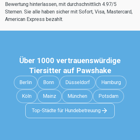
Bewertung hinterlassen, mit durchschnittlich 4.97/5
Sternen. Sie alle haben sicher mit Sofort, Visa, Mastercard,
American Express bezahlt.
Über 1000 vertrauenswürdige
Tiersitter auf Pawshake
Berlin
Bonn
Düsseldorf
Hamburg
Köln
Mainz
München
Potsdam
Top-Städte für Hundebetreuung