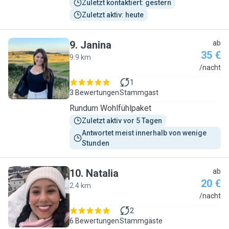
Zuletzt kontaktiert: gestern
Zuletzt aktiv: heute
9
.
Janina
ab
35 €
9.9 km
J
/nacht
1
3 Bewertungen
Stammgast
Rundum Wohlfühlpaket
Zuletzt aktiv vor 5 Tagen
Antwortet meist innerhalb von wenige 
Stunden
10
.
Natalia
ab
20 €
2.4 km
N
/nacht
2
6 Bewertungen
Stammgäste