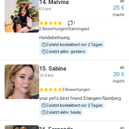
14
.
Malvina
ab
25 €
0.9 km
M
/nacht
1
5 Bewertungen
Stammgast
Hundebetruung
Zuletzt kontaktiert vor 2 Tagen
Zuletzt aktiv: gestern
15
.
Sabina
ab
20 €
16.4 km
S
/nacht
3 Bewertungen
your pet’s best friend Erlangen/Nürnberg
Zuletzt kontaktiert vor 2 Tagen
Zuletzt aktiv: heute
ab