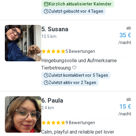
Kürzlich aktualisierter Kalender
Zuletzt gebucht vor 4 Tagen
5
.
Susana
ab
35 €
15.5 km
S
/nacht
5 Bewertungen
Hingebungsvolle und Aufmerksame
Tierbetreuung 🤍
Zuletzt kontaktiert vor 5 Tagen
Zuletzt aktiv vor 2 Tagen
6
.
Paula
ab
15 €
2.4 km
P
/nacht
9 Bewertungen
Calm, playful and reliable pet lover