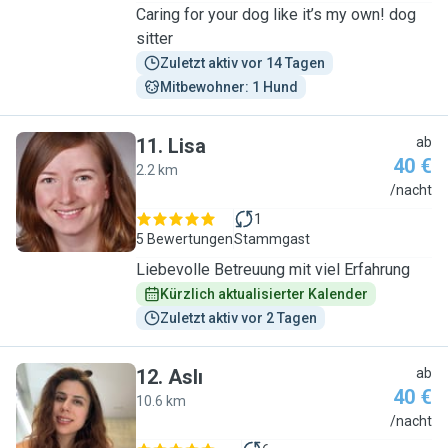
Caring for your dog like it’s my own! dog
sitter
Zuletzt aktiv vor 14 Tagen
Mitbewohner: 1 Hund
11
.
Lisa
ab
40 €
2.2 km
L
/nacht
1
5 Bewertungen
Stammgast
Liebevolle Betreuung mit viel Erfahrung
Kürzlich aktualisierter Kalender
Zuletzt aktiv vor 2 Tagen
12
.
Aslı
ab
40 €
10.6 km
A
/nacht