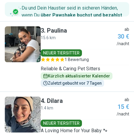
Du und Dein Haustier seid in sicheren Händen,
wenn Du
über Pawshake buchst und bezahlst
.
3
.
Paulina
ab
30 €
15.6 km
P
/nacht
NEUER TIERSITTER
1 Bewertung
Reliable & Caring Pet Sitters
Kürzlich aktualisierter Kalender
Zuletzt gebucht vor 7 Tagen
4
.
Dilara
ab
15 €
1.4 km
D
/nacht
NEUER TIERSITTER
A Loving Home for Your Baby 🐾