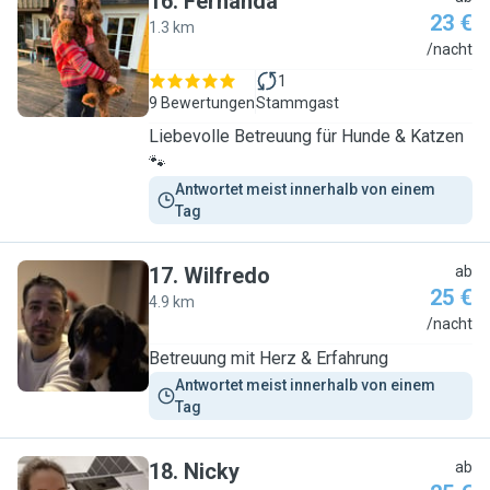
16
.
Fernanda
23 €
1.3 km
F
/nacht
1
9 Bewertungen
Stammgast
Liebevolle Betreuung für Hunde & Katzen
🐾
Antwortet meist innerhalb von einem 
Tag
17
.
Wilfredo
ab
25 €
4.9 km
W
/nacht
Betreuung mit Herz & Erfahrung
Antwortet meist innerhalb von einem 
Tag
18
.
Nicky
ab