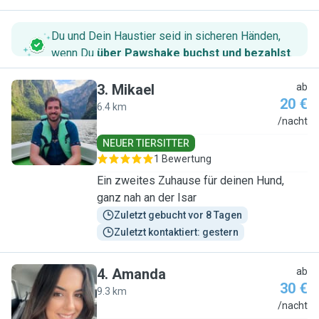
Du und Dein Haustier seid in sicheren Händen,
wenn Du
über Pawshake buchst und bezahlst
.
3
.
Mikael
ab
20 €
6.4 km
M
/nacht
NEUER TIERSITTER
1 Bewertung
Ein zweites Zuhause für deinen Hund,
ganz nah an der Isar
Zuletzt gebucht vor 8 Tagen
Zuletzt kontaktiert: gestern
4
.
Amanda
ab
30 €
9.3 km
A
/nacht