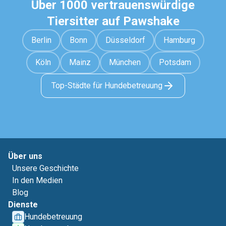
Über 1000 vertrauenswürdige
Tiersitter auf Pawshake
Berlin
Bonn
Düsseldorf
Hamburg
Köln
Mainz
München
Potsdam
Top-Städte für Hundebetreuung
Über uns
Unsere Geschichte
In den Medien
Blog
Dienste
Hundebetreuung