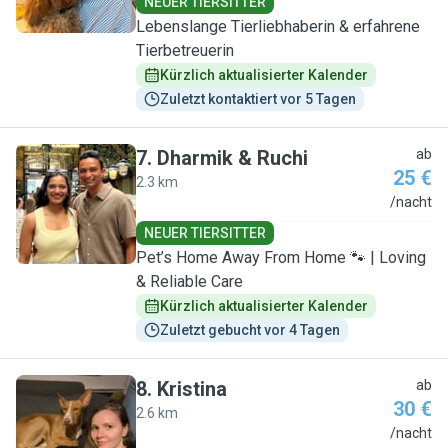
NEUER TIERSITTER
Lebenslange Tierliebhaberin & erfahrene
Tierbetreuerin
Kürzlich aktualisierter Kalender
Zuletzt kontaktiert vor 5 Tagen
7
.
Dharmik & Ruchi
ab
25 €
2.3 km
D
/nacht
NEUER TIERSITTER
Pet’s Home Away From Home 🐾 | Loving
& Reliable Care
Kürzlich aktualisierter Kalender
Zuletzt gebucht vor 4 Tagen
8
.
Kristina
ab
30 €
2.6 km
K
/nacht