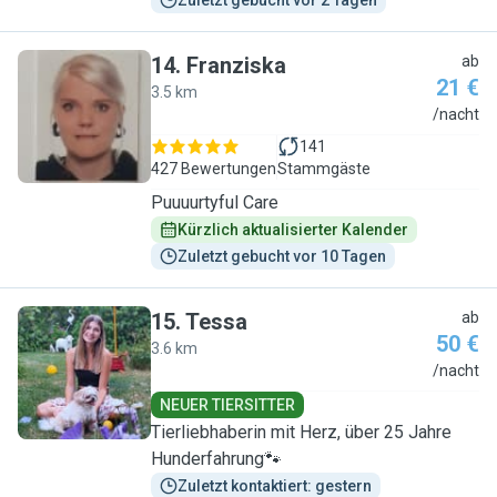
Zuletzt gebucht vor 2 Tagen
14
.
Franziska
ab
21 €
3.5 km
F
/nacht
141
427 Bewertungen
Stammgäste
Puuuurtyful Care
Kürzlich aktualisierter Kalender
Zuletzt gebucht vor 10 Tagen
15
.
Tessa
ab
50 €
3.6 km
T
/nacht
NEUER TIERSITTER
Tierliebhaberin mit Herz, über 25 Jahre
Hunderfahrung🐾
Zuletzt kontaktiert: gestern