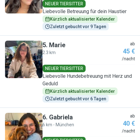
NEUER TIERSITTER
Liebevolle Betreuung für dein Haustier
Kürzlich aktualisierter Kalender
Zuletzt gebucht vor 9 Tagen
5
.
Marie
ab
45 €
2.3 km
M
/nacht
NEUER TIERSITTER
Liebevolle Hundebetreuung mit Herz und
Geduld
Kürzlich aktualisierter Kalender
Zuletzt gebucht vor 6 Tagen
6
.
Gabriela
ab
40 €
6 km - München
G
/nacht