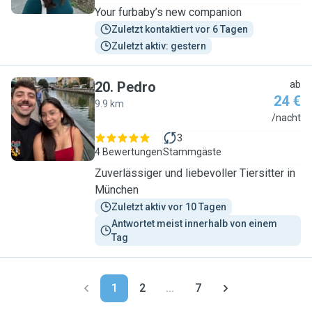
Your furbaby’s new companion
Zuletzt kontaktiert vor 6 Tagen
Zuletzt aktiv: gestern
20
.
Pedro
ab
24 €
9.9 km
P
/nacht
3
4 Bewertungen
Stammgäste
Zuverlässiger und liebevoller Tiersitter in
München
Zuletzt aktiv vor 10 Tagen
Antwortet meist innerhalb von einem 
Tag
1
2
...
7