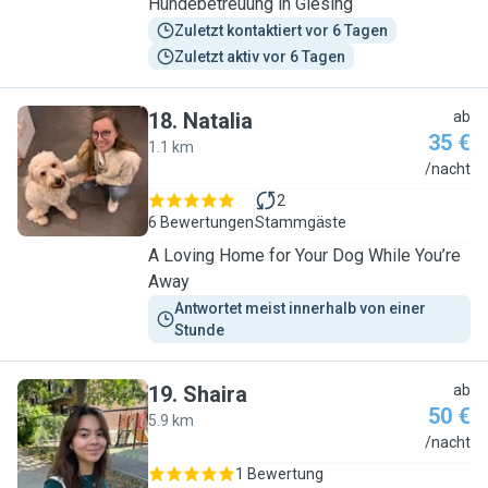
Hundebetreuung in Giesing
Zuletzt kontaktiert vor 6 Tagen
Zuletzt aktiv vor 6 Tagen
18
.
Natalia
ab
35 €
1.1 km
N
/nacht
2
6 Bewertungen
Stammgäste
A Loving Home for Your Dog While You’re
Away
Antwortet meist innerhalb von einer 
Stunde
19
.
Shaira
ab
50 €
5.9 km
S
/nacht
1 Bewertung