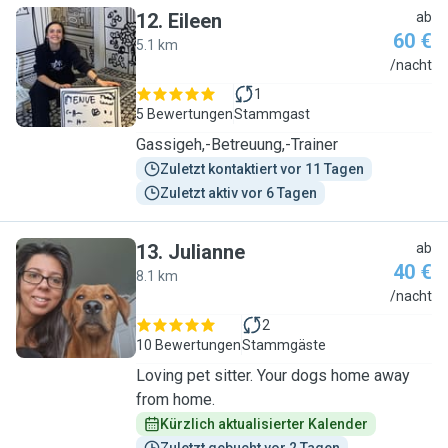
12
.
Eileen
ab
60 €
5.1 km
E
/nacht
1
5 Bewertungen
Stammgast
Gassigeh,-Betreuung,-Trainer
Zuletzt kontaktiert vor 11 Tagen
Zuletzt aktiv vor 6 Tagen
13
.
Julianne
ab
40 €
8.1 km
J
/nacht
2
10 Bewertungen
Stammgäste
Loving pet sitter. Your dogs home away
from home.
Kürzlich aktualisierter Kalender