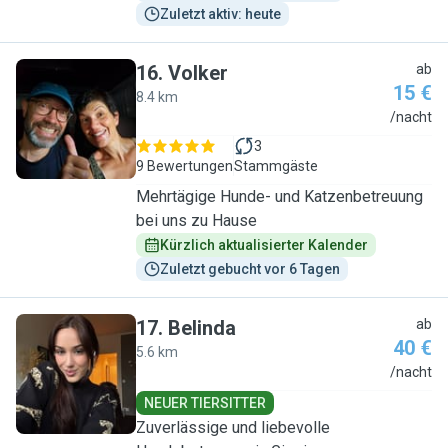
Zuletzt aktiv: heute
16
.
Volker
ab
15 €
8.4 km
V
/nacht
3
9 Bewertungen
Stammgäste
Mehrtägige Hunde- und Katzenbetreuung
bei uns zu Hause
Kürzlich aktualisierter Kalender
Zuletzt gebucht vor 6 Tagen
17
.
Belinda
ab
40 €
5.6 km
B
/nacht
NEUER TIERSITTER
Zuverlässige und liebevolle