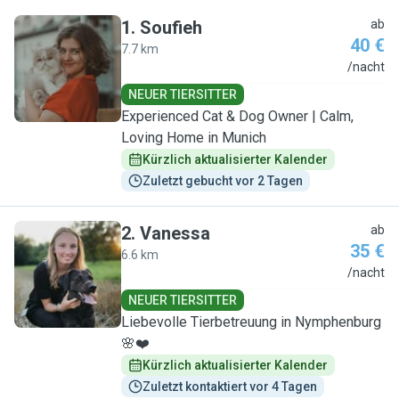
1
.
Soufieh
ab
40 €
7.7 km
S
/nacht
NEUER TIERSITTER
Experienced Cat & Dog Owner | Calm,
Loving Home in Munich
Kürzlich aktualisierter Kalender
Zuletzt gebucht vor 2 Tagen
2
.
Vanessa
ab
35 €
6.6 km
V
/nacht
NEUER TIERSITTER
Liebevolle Tierbetreuung in Nymphenburg
🌸❤️
Kürzlich aktualisierter Kalender
Zuletzt kontaktiert vor 4 Tagen