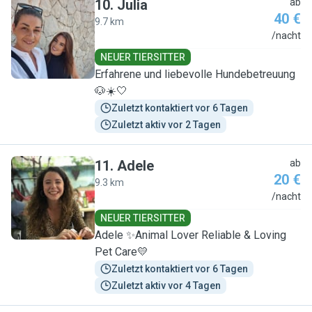
10
.
Julia
ab
40 €
9.7 km
J
/nacht
NEUER TIERSITTER
Erfahrene und liebevolle Hundebetreuung
🐶☀️🤍
Zuletzt kontaktiert vor 6 Tagen
Zuletzt aktiv vor 2 Tagen
11
.
Adele
ab
20 €
9.3 km
A
/nacht
NEUER TIERSITTER
Adele ✨Animal Lover Reliable & Loving
Pet Care💛
Zuletzt kontaktiert vor 6 Tagen
Zuletzt aktiv vor 4 Tagen