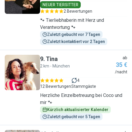
NEUER TIERSITTER
2 Bewertungen
🐾 Tierliebhaberin mit Herz und
Verantwortung 🐾
Zuletzt gebucht vor 7 Tagen
Zuletzt kontaktiert vor 2 Tagen
9
.
Tina
ab
35 €
2 km - München
T
/nacht
4
12 Bewertungen
Stammgäste
Herzliche Einzelbetreuung bei Coco und
mir 🐾
Kürzlich aktualisierter Kalender
Zuletzt gebucht vor 5 Tagen