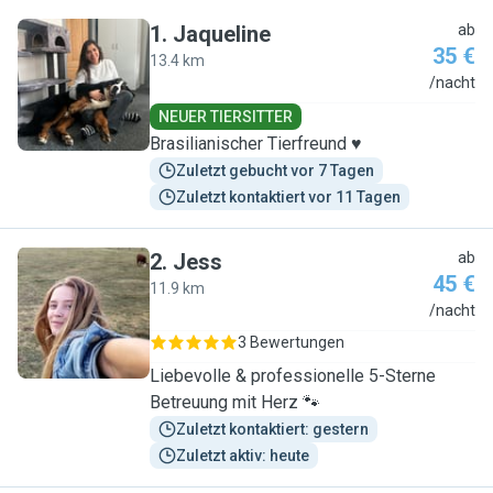
1
.
Jaqueline
ab
35 €
13.4 km
J
/nacht
NEUER TIERSITTER
Brasilianischer Tierfreund ♥️
Zuletzt gebucht vor 7 Tagen
Zuletzt kontaktiert vor 11 Tagen
2
.
Jess
ab
45 €
11.9 km
J
/nacht
3 Bewertungen
Liebevolle & professionelle 5-Sterne
Betreuung mit Herz 🐾
Zuletzt kontaktiert: gestern
Zuletzt aktiv: heute