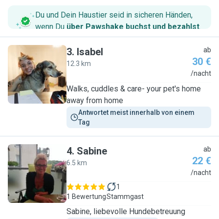
Du und Dein Haustier seid in sicheren Händen,
wenn Du
über Pawshake buchst und bezahlst
.
3
.
Isabel
ab
30 €
12.3 km
I
/nacht
Walks, cuddles & care- your pet's home
away from home
Antwortet meist innerhalb von einem 
Tag
4
.
Sabine
ab
22 €
6.5 km
S
/nacht
1
1 Bewertung
Stammgast
Sabine, liebevolle Hundebetreuung