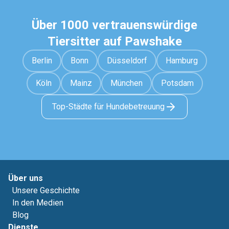
Über 1000 vertrauenswürdige
Tiersitter auf Pawshake
Berlin
Bonn
Düsseldorf
Hamburg
Köln
Mainz
München
Potsdam
Top-Städte für Hundebetreuung
Über uns
Unsere Geschichte
In den Medien
Blog
Dienste