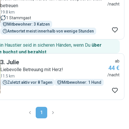
/nacht
betreuen
19.8 km
1
Stammgast
Mitbewohner: 3 Katzen
Antwortet meist innerhalb von wenige Stunden
in Haustier seid in sicheren Händen, wenn Du
über
 buchst und bezahlst
.
3
.
Julie
ab
44 €
Liebevolle Betreuung mit Herz!
/nacht
11.5 km
Zuletzt aktiv vor 8 Tagen
Mitbewohner: 1 Hund
1