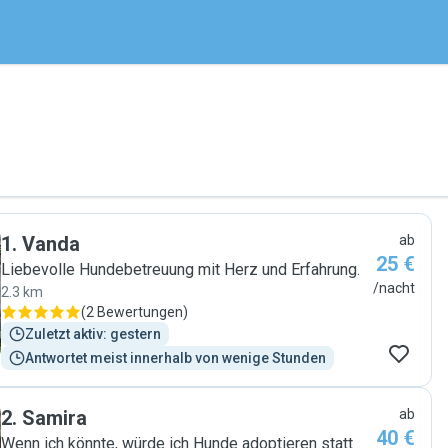
1
.
Vanda
ab
25 €
Liebevolle Hundebetreuung mit Herz und Erfahrung.
/nacht
2.3 km
(
2 Bewertungen
)
Zuletzt aktiv: gestern
Antwortet meist innerhalb von wenige Stunden
2
.
Samira
ab
40 €
Wenn ich könnte, würde ich Hunde adoptieren statt