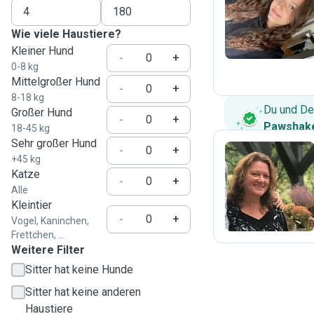
S
Wie viele Haustiere?
Kleiner Hund
-
+
0-8 kg
Mittelgroßer Hund
-
+
8-18 kg
Du und De
Großer Hund
-
+
Pawshake
18-45 kg
Sehr großer Hund
-
+
+45 kg
Katze
J
-
+
Alle
Kleintier
-
+
Vogel, Kaninchen,
Frettchen, ...
Weitere Filter
Sitter hat keine Hunde
Sitter hat keine anderen
Haustiere