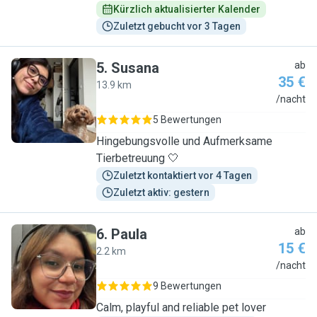
Kürzlich aktualisierter Kalender
Zuletzt gebucht vor 3 Tagen
5
.
Susana
ab
35 €
13.9 km
S
/nacht
5 Bewertungen
Hingebungsvolle und Aufmerksame
Tierbetreuung 🤍
Zuletzt kontaktiert vor 4 Tagen
Zuletzt aktiv: gestern
6
.
Paula
ab
15 €
2.2 km
P
/nacht
9 Bewertungen
Calm, playful and reliable pet lover