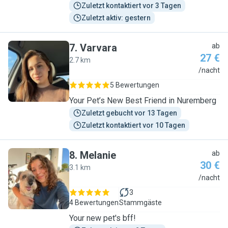
Zuletzt kontaktiert vor 3 Tagen
Zuletzt aktiv: gestern
7
.
Varvara
ab
27 €
2.7 km
V
/nacht
5 Bewertungen
Your Pet’s New Best Friend in Nuremberg
Zuletzt gebucht vor 13 Tagen
Zuletzt kontaktiert vor 10 Tagen
8
.
Melanie
ab
30 €
3.1 km
M
/nacht
3
4 Bewertungen
Stammgäste
Your new pet's bff!