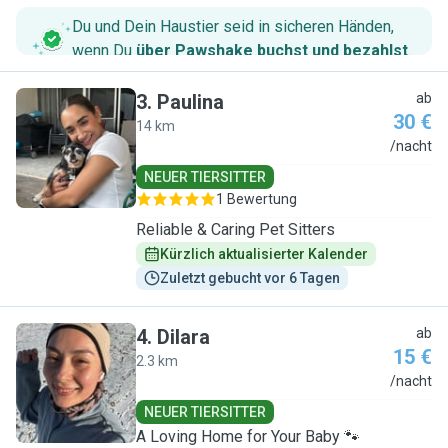
Du und Dein Haustier seid in sicheren Händen,
wenn Du
über Pawshake buchst und bezahlst
.
3
.
Paulina
ab
30 €
14 km
P
/nacht
NEUER TIERSITTER
1 Bewertung
Reliable & Caring Pet Sitters
Kürzlich aktualisierter Kalender
Zuletzt gebucht vor 6 Tagen
4
.
Dilara
ab
15 €
2.3 km
D
/nacht
NEUER TIERSITTER
A Loving Home for Your Baby 🐾