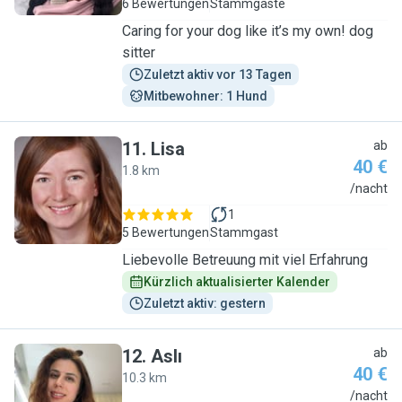
6 Bewertungen
Stammgäste
Caring for your dog like it’s my own! dog
sitter
Zuletzt aktiv vor 13 Tagen
Mitbewohner: 1 Hund
11
.
Lisa
ab
40 €
1.8 km
L
/nacht
1
5 Bewertungen
Stammgast
Liebevolle Betreuung mit viel Erfahrung
Kürzlich aktualisierter Kalender
Zuletzt aktiv: gestern
12
.
Aslı
ab
40 €
10.3 km
A
/nacht