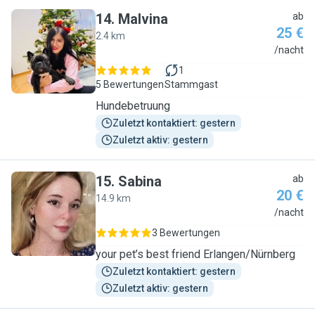
14
.
Malvina
ab
25 €
2.4 km
M
/nacht
1
5 Bewertungen
Stammgast
Hundebetruung
Zuletzt kontaktiert: gestern
Zuletzt aktiv: gestern
15
.
Sabina
ab
20 €
14.9 km
S
/nacht
3 Bewertungen
your pet’s best friend Erlangen/Nürnberg
Zuletzt kontaktiert: gestern
Zuletzt aktiv: gestern