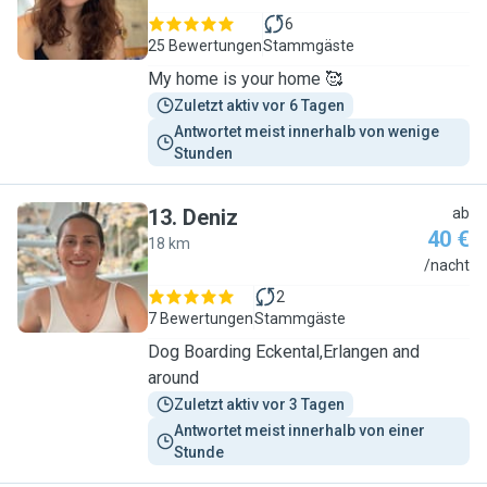
6
25 Bewertungen
Stammgäste
My home is your home 🥰
Zuletzt aktiv vor 6 Tagen
Antwortet meist innerhalb von wenige 
Stunden
13
.
Deniz
ab
40 €
18 km
D
/nacht
2
7 Bewertungen
Stammgäste
Dog Boarding Eckental,Erlangen and
around
Zuletzt aktiv vor 3 Tagen
Antwortet meist innerhalb von einer 
Stunde