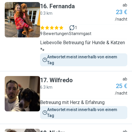
16
.
Fernanda
ab
23 €
0.3 km
F
/nacht
1
9 Bewertungen
Stammgast
Liebevolle Betreuung für Hunde & Katzen
🐾
Antwortet meist innerhalb von einem 
Tag
17
.
Wilfredo
ab
25 €
6.3 km
W
/nacht
Betreuung mit Herz & Erfahrung
Antwortet meist innerhalb von einem 
Tag
ab