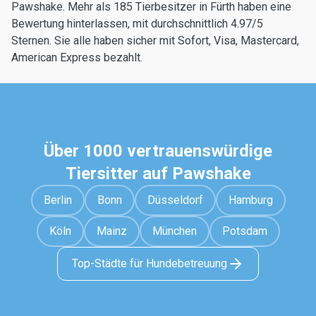
Pawshake. Mehr als 185 Tierbesitzer in Fürth haben eine
Bewertung hinterlassen, mit durchschnittlich 4.97/5
Sternen. Sie alle haben sicher mit Sofort, Visa, Mastercard,
American Express bezahlt.
Über 1000 vertrauenswürdige
Tiersitter auf Pawshake
Berlin
Bonn
Düsseldorf
Hamburg
Köln
Mainz
München
Potsdam
Top-Städte für Hundebetreuung