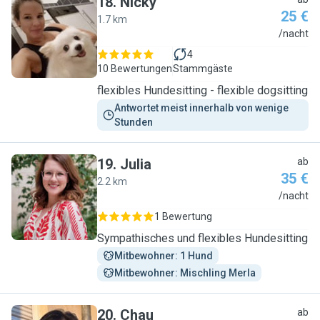
18
.
Nicky
25 €
1.7 km
N
/nacht
4
10 Bewertungen
Stammgäste
flexibles Hundesitting - flexible dogsitting
Antwortet meist innerhalb von wenige 
Stunden
19
.
Julia
ab
35 €
2.2 km
J
/nacht
1 Bewertung
Sympathisches und flexibles Hundesitting
Mitbewohner: 1 Hund
Mitbewohner: Mischling Merla
20
.
Chau
ab