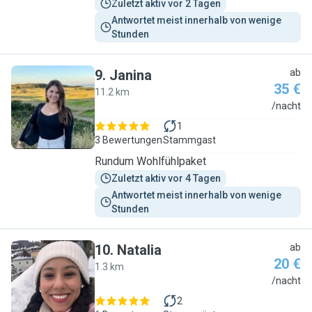
Zuletzt aktiv vor 2 Tagen
Antwortet meist innerhalb von wenige 
Stunden
9
.
Janina
ab
35 €
11.2 km
J
/nacht
1
3 Bewertungen
Stammgast
Rundum Wohlfühlpaket
Zuletzt aktiv vor 4 Tagen
Antwortet meist innerhalb von wenige 
Stunden
10
.
Natalia
ab
20 €
1.3 km
N
/nacht
2