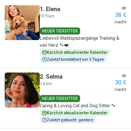
1
.
Elena
ab
38 €
10.9 km
E
/nacht
NEUER TIERSITTER
Liebevoll Waldspaziergänge Training &
viel Herz 🐾❤️
Kürzlich aktualisierter Kalender
Zuletzt kontaktiert vor 3 Tagen
2
.
Selma
ab
30 €
1.6 km
S
/nacht
NEUER TIERSITTER
Caring & Loving Cat and Dog Sitter 🐾
Kürzlich aktualisierter Kalender
Zuletzt gebucht: gestern