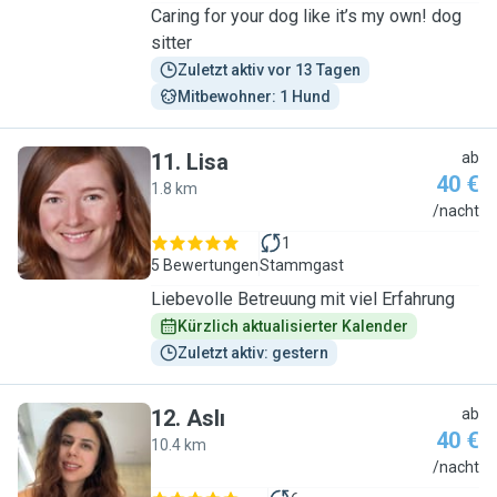
Caring for your dog like it’s my own! dog
sitter
Zuletzt aktiv vor 13 Tagen
Mitbewohner: 1 Hund
11
.
Lisa
ab
40 €
1.8 km
L
/nacht
1
5 Bewertungen
Stammgast
Liebevolle Betreuung mit viel Erfahrung
Kürzlich aktualisierter Kalender
Zuletzt aktiv: gestern
12
.
Aslı
ab
40 €
10.4 km
A
/nacht