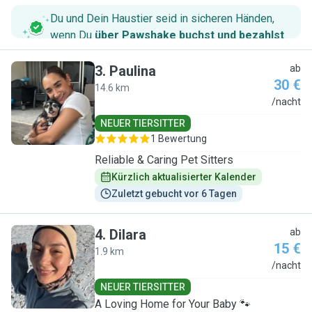
Du und Dein Haustier seid in sicheren Händen,
wenn Du
über Pawshake buchst und bezahlst
.
3
.
Paulina
ab
30 €
14.6 km
P
/nacht
NEUER TIERSITTER
1 Bewertung
Reliable & Caring Pet Sitters
Kürzlich aktualisierter Kalender
Zuletzt gebucht vor 6 Tagen
4
.
Dilara
ab
15 €
1.9 km
D
/nacht
NEUER TIERSITTER
A Loving Home for Your Baby 🐾