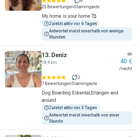
6
25 Bewertungen
Stammgäste
My home is your home 🥰
Zuletzt aktiv vor 6 Tagen
Antwortet meist innerhalb von wenige 
Stunden
13
.
Deniz
ab
40 €
18.4 km
D
/nacht
2
7 Bewertungen
Stammgäste
Dog Boarding Eckental,Erlangen and
around
Zuletzt aktiv vor 3 Tagen
Antwortet meist innerhalb von einer 
Stunde