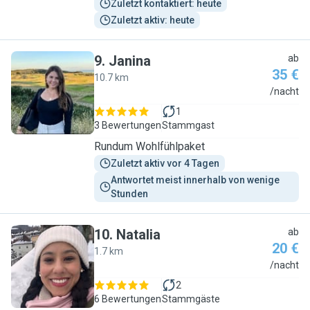
Zuletzt kontaktiert: heute
Zuletzt aktiv: heute
9
.
Janina
ab
35 €
10.7 km
J
/nacht
1
3 Bewertungen
Stammgast
Rundum Wohlfühlpaket
Zuletzt aktiv vor 4 Tagen
Antwortet meist innerhalb von wenige 
Stunden
10
.
Natalia
ab
20 €
1.7 km
N
/nacht
2
6 Bewertungen
Stammgäste