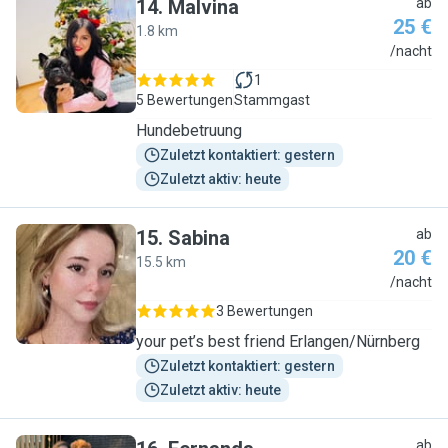
14
.
Malvina
ab
25 €
1.8 km
M
/nacht
1
5 Bewertungen
Stammgast
Hundebetruung
Zuletzt kontaktiert: gestern
Zuletzt aktiv: heute
15
.
Sabina
ab
20 €
15.5 km
S
/nacht
3 Bewertungen
your pet’s best friend Erlangen/Nürnberg
Zuletzt kontaktiert: gestern
Zuletzt aktiv: heute
ab