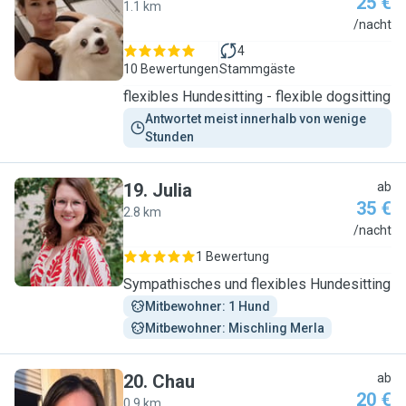
25 €
1.1 km
N
/nacht
4
10 Bewertungen
Stammgäste
flexibles Hundesitting - flexible dogsitting
Antwortet meist innerhalb von wenige 
Stunden
19
.
Julia
ab
35 €
2.8 km
J
/nacht
1 Bewertung
Sympathisches und flexibles Hundesitting
Mitbewohner: 1 Hund
Mitbewohner: Mischling Merla
20
.
Chau
ab
20 €
0.9 km