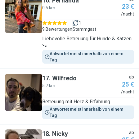
16
.
Fernanda
23 €
0.5 km
F
/nacht
1
9 Bewertungen
Stammgast
Liebevolle Betreuung für Hunde & Katzen
🐾
Antwortet meist innerhalb von einem 
Tag
17
.
Wilfredo
ab
25 €
5.7 km
W
/nacht
Betreuung mit Herz & Erfahrung
Antwortet meist innerhalb von einem 
Tag
18
.
Nicky
ab