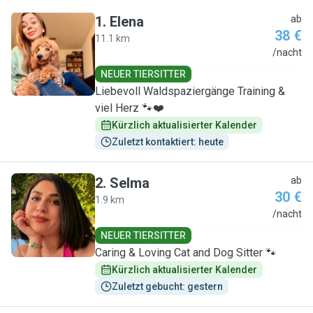
1
.
Elena
ab
38 €
11.1 km
E
/nacht
NEUER TIERSITTER
Liebevoll Waldspaziergänge Training &
viel Herz 🐾❤️
Kürzlich aktualisierter Kalender
Zuletzt kontaktiert: heute
2
.
Selma
ab
30 €
1.9 km
S
/nacht
NEUER TIERSITTER
Caring & Loving Cat and Dog Sitter 🐾
Kürzlich aktualisierter Kalender
Zuletzt gebucht: gestern