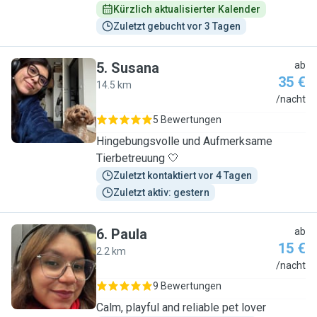
Kürzlich aktualisierter Kalender
Zuletzt gebucht vor 3 Tagen
5
.
Susana
ab
35 €
14.5 km
S
/nacht
5 Bewertungen
Hingebungsvolle und Aufmerksame
Tierbetreuung 🤍
Zuletzt kontaktiert vor 4 Tagen
Zuletzt aktiv: gestern
6
.
Paula
ab
15 €
2.2 km
P
/nacht
9 Bewertungen
Calm, playful and reliable pet lover