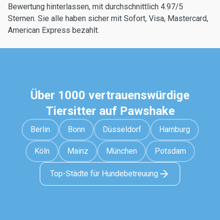
Bewertung hinterlassen, mit durchschnittlich 4.97/5
Sternen. Sie alle haben sicher mit Sofort, Visa, Mastercard,
American Express bezahlt.
Über 1000 vertrauenswürdige
Tiersitter auf Pawshake
Berlin
Bonn
Düsseldorf
Hamburg
Köln
Mainz
München
Potsdam
Top-Städte für Hundebetreuung