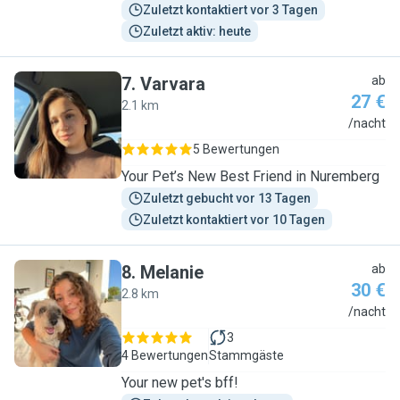
Zuletzt kontaktiert vor 3 Tagen
Zuletzt aktiv: heute
7
.
Varvara
ab
27 €
2.1 km
V
/nacht
5 Bewertungen
Your Pet’s New Best Friend in Nuremberg
Zuletzt gebucht vor 13 Tagen
Zuletzt kontaktiert vor 10 Tagen
8
.
Melanie
ab
30 €
2.8 km
M
/nacht
3
4 Bewertungen
Stammgäste
Your new pet's bff!