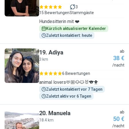
3
15 Bewertungen
Stammgäste
Hundesitterin mit ❤️
Kürzlich aktualisierter Kalender
Zuletzt kontaktiert: heute
19
.
Adiya
ab
38 €
3 km
A
/nacht
6 Bewertungen
animal lovers🫶🏼🐶🐱🐰🐨🐥
Zuletzt kontaktiert vor 7 Tagen
Zuletzt aktiv vor 6 Tagen
20
.
Manuela
ab
50 €
18.4 km
M
/nacht