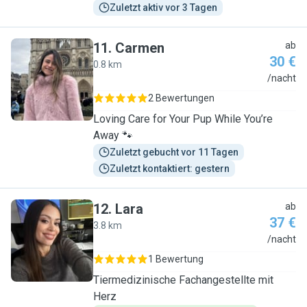
Zuletzt aktiv vor 3 Tagen
11
.
Carmen
ab
30 €
0.8 km
C
/nacht
2 Bewertungen
Loving Care for Your Pup While You’re
Away 🐾
Zuletzt gebucht vor 11 Tagen
Zuletzt kontaktiert: gestern
12
.
Lara
ab
37 €
3.8 km
L
/nacht
1 Bewertung
Tiermedizinische Fachangestellte mit
Herz