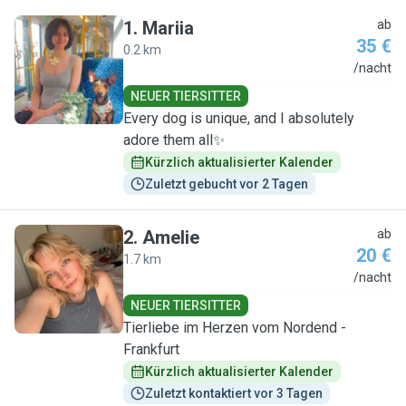
1
.
Mariia
ab
35 €
0.2 km
M
/nacht
NEUER TIERSITTER
Every dog is unique, and I absolutely
adore them all✨
Kürzlich aktualisierter Kalender
Zuletzt gebucht vor 2 Tagen
2
.
Amelie
ab
20 €
1.7 km
A
/nacht
NEUER TIERSITTER
Tierliebe im Herzen vom Nordend -
Frankfurt
Kürzlich aktualisierter Kalender
Zuletzt kontaktiert vor 3 Tagen