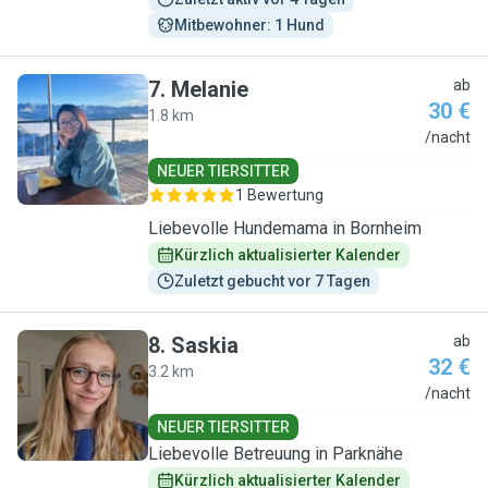
Mitbewohner: 1 Hund
7
.
Melanie
ab
30 €
1.8 km
M
/nacht
NEUER TIERSITTER
1 Bewertung
Liebevolle Hundemama in Bornheim
Kürzlich aktualisierter Kalender
Zuletzt gebucht vor 7 Tagen
8
.
Saskia
ab
32 €
3.2 km
S
/nacht
NEUER TIERSITTER
Liebevolle Betreuung in Parknähe
Kürzlich aktualisierter Kalender