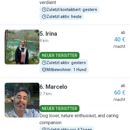
verdient
Zuletzt kontaktiert: gestern
Zuletzt aktiv: heute
5
.
Irina
ab
40 €
4 km
I
/nacht
NEUER TIERSITTER
Zuletzt aktiv: gestern
Mitbewohner: 1 Hund
6
.
Marcelo
ab
60 €
2.7 km
M
/nacht
NEUER TIERSITTER
Dog lover, nature enthusiast, and caring
companion
Zuletzt aktiv vor 4 Tagen