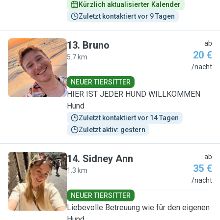
Kürzlich aktualisierter Kalender
Zuletzt kontaktiert vor 9 Tagen
13
.
Bruno
ab
20 €
5.7 km
B
/nacht
NEUER TIERSITTER
HIER IST JEDER HUND WILLKOMMEN
Hund
Zuletzt kontaktiert vor 14 Tagen
Zuletzt aktiv: gestern
14
.
Sidney Ann
ab
35 €
1.3 km
S
/nacht
NEUER TIERSITTER
Liebevolle Betreuung wie für den eigenen
Hund