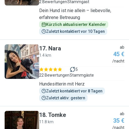
2 Bewertungen
Stammgast
Dein Hund ist nie allein – liebevolle,
erfahrene Betreuung
Kürzlich aktualisierter Kalender
Zuletzt kontaktiert vor 10 Tagen
17
.
Nara
ab
45 €
1.4 km
N
/nacht
5
22 Bewertungen
Stammgäste
Hundesitterin mit Herz
Zuletzt kontaktiert vor 8 Tagen
Zuletzt aktiv: gestern
18
.
Tomke
ab
35 €
11.8 km
T
/nacht