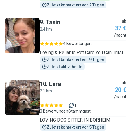
Zuletzt kontaktiert vor 2 Tagen
9
.
Tanin
ab
37 €
2.4 km
T
/nacht
4 Bewertungen
Loving & Reliable Pet Care You Can Trust
Zuletzt kontaktiert vor 9 Tagen
Zuletzt aktiv: heute
10
.
Lara
ab
20 €
2.1 km
L
/nacht
1
3 Bewertungen
Stammgast
LOVING DOG SITTER IN BORHEIM
Zuletzt kontaktiert vor 5 Tagen