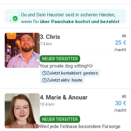
Du und Dein Haustier seid in sicheren Händen,
wenn Du
über Pawshake buchst und bezahlst
.
3
.
Chris
ab
25 €
7.4 km
C
/nacht
NEUER TIERSITTER
Your private dog sitting!🐶
Zuletzt kontaktiert: gestern
Zuletzt aktiv: heute
4
.
Marie & Anouar
ab
30 €
10.4 km
M
/nacht
NEUER TIERSITTER
Weil jede Fellnase besondere Fürsorge