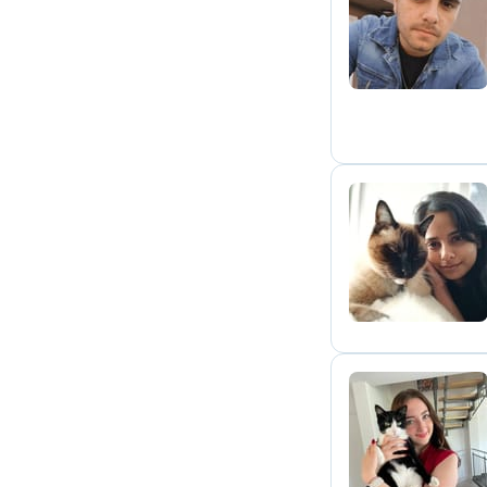
I
V
V