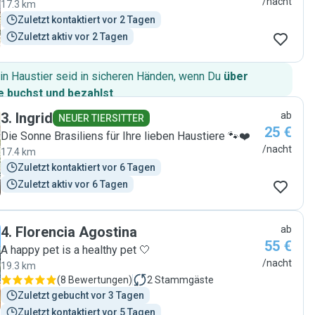
/nacht
17.3 km
Zuletzt kontaktiert vor 2 Tagen
Zuletzt aktiv vor 2 Tagen
in Haustier seid in sicheren Händen, wenn Du
über
 buchst und bezahlst
.
3
.
Ingrid
ab
NEUER TIERSITTER
25 €
Die Sonne Brasiliens für Ihre lieben Haustiere 🐾❤️
/nacht
17.4 km
Zuletzt kontaktiert vor 6 Tagen
Zuletzt aktiv vor 6 Tagen
4
.
Florencia Agostina
ab
55 €
A happy pet is a healthy pet 🤍
/nacht
19.3 km
(
8 Bewertungen
)
2
Stammgäste
Zuletzt gebucht vor 3 Tagen
Zuletzt kontaktiert vor 5 Tagen