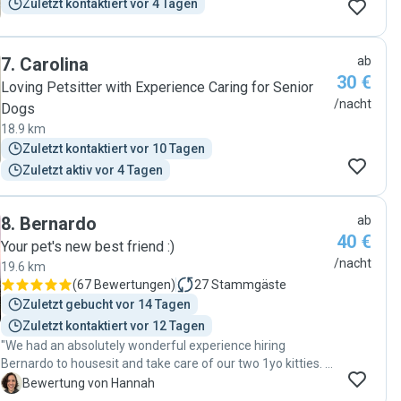
Zuletzt kontaktiert vor 4 Tagen
7
.
Carolina
ab
30 €
Loving Petsitter with Experience Caring for Senior
/nacht
Dogs
18.9 km
Zuletzt kontaktiert vor 10 Tagen
Zuletzt aktiv vor 4 Tagen
8
.
Bernardo
ab
40 €
Your pet's new best friend :)
/nacht
19.6 km
(
67 Bewertungen
)
27
Stammgäste
Zuletzt gebucht vor 14 Tagen
Zuletzt kontaktiert vor 12 Tagen
"We had an absolutely wonderful experience hiring
Bernardo to housesit and take care of our two 1yo kitties. It
was our first time leaving them, so we were extra nervous,
H
Bewertung von Hannah
and Bernardo kept us updated constantly. He must be a cat