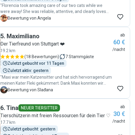
"Florencia took amazing care of our two cats while we
were away! She was reliable, attentive, and clearly loves
animals. She provided regular updates with photos, which
A
Bewertung von Angela
gave us peace of mind knowing our cats were happy and
well cared for. Both of them warmed up to her quickly,
5
.
Maximiliano
ab
which says a lot about her kind and patient nature. We
60 €
returned to find our cats relaxed and content, and our
Der Tierfreund von Stuttgart ❤️
home just as we left it. We highly recommend Florencia to
/nacht
19.2 km
anyone looking for a trustworthy and caring cat sitter.
(
18 Bewertungen
)
7
Stammgäste
Thank you, Florencia!"
Zuletzt gebucht vor 11 Tagen
Zuletzt aktiv: gestern
"Maxi war mein Katzensitter und hat sich hervorragend um
meinen Kater Fleki gekümmert. Dank Maxi konnten wir
unseren Urlaub entspannt genießen. Er stand täglich mit
S
Bewertung von Slađana
uns in Kontakt, was mir sehr geholfen hat, da Fleki kein
einfacher Kater ist. Ich bin super zufrieden und werde Maxi
6
.
Tina
ab
definitiv wieder buchen. Mein Zuhause war sauber und
NEUER TIERSITTER
30 €
ordentlich, man merkte überhaupt nicht, dass jemand da
Tierschützerin mit freien Ressourcen für dein Tier ♡
war. Vielen Dank, Maxi! ❤️"
/nacht
17.7 km
Zuletzt gebucht: gestern