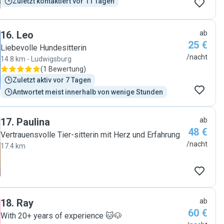
Zuletzt kontaktiert vor 11 Tagen
16
.
Leo
ab
25 €
Liebevolle Hundesitterin
/nacht
14.8 km - Ludwigsburg
(
1 Bewertung
)
Zuletzt aktiv vor 7 Tagen
Antwortet meist innerhalb von wenige Stunden
17
.
Paulina
ab
48 €
Vertrauensvolle Tier-sitterin mit Herz und Erfahrung
/nacht
17.4 km
18
.
Ray
ab
60 €
With 20+ years of experience 🐱🐶