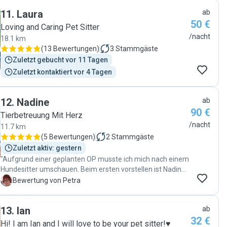
11
.
Laura
ab
50 €
Loving and Caring Pet Sitter
/nacht
18.1 km
(
13 Bewertungen
)
3
Stammgäste
Zuletzt gebucht vor 11 Tagen
Zuletzt kontaktiert vor 4 Tagen
12
.
Nadine
ab
90 €
Tierbetreuung Mit Herz
/nacht
11.7 km
(
5 Bewertungen
)
2
Stammgäste
Zuletzt aktiv: gestern
"Aufgrund einer geplanten OP musste ich mich nach einem
Hundesitter umschauen. Beim ersten vorstellen ist Nadine
von meiner Hündin gleich angenommen worden. Auch
P
Bewertung von Petra
meine Katzen hatten gleich einen Zugang, so dass ich mich
auf das Gefühl meiner Tiere verlassen habe. Meine Hündin
13
.
Ian
ab
ist blind und Diabetiker und benötigt eine 24/7
32 €
Überwachung, darum war's mir sehr wichtig, dass Sie in
Hi! I am Ian and I will love to be your pet sitter!♥️