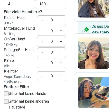
M
Wie viele Haustiere?
Kleiner Hund
-
+
0-8 kg
Du und De
Mittelgroßer Hund
-
+
Pawshake
8-18 kg
Großer Hund
-
+
18-45 kg
Sehr großer Hund
I
-
+
+45 kg
Katze
-
+
Alle
Kleintier
-
+
Vogel, Kaninchen,
Frettchen, ...
Weitere Filter
F
Sitter hat keine Hunde
Sitter hat keine anderen
Haustiere