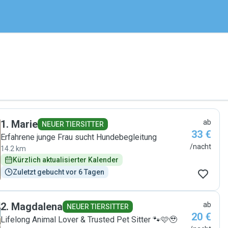
1
.
Marie
ab
NEUER TIERSITTER
33 €
Erfahrene junge Frau sucht Hundebegleitung
/nacht
14.2 km
Kürzlich aktualisierter Kalender
Zuletzt gebucht vor 6 Tagen
2
.
Magdalena
ab
NEUER TIERSITTER
20 €
Lifelong Animal Lover & Trusted Pet Sitter 🐾🩷🥹