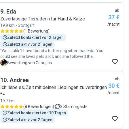
whisperer, because one of the cats even let him rub his
9
.
Eda
ab
belly by the third day! He also took excellent care of our
37 €
apartment and left it spotless. We highly recommend him.
Zuverlässige Tiersitterin für Hund & Katze
The service he offers is worth so much more than the
/nacht
19.9 km - Stuttgart
price. "
(
1 Bewertung
)
Zuletzt kontaktiert vor 2 Tagen
Zuletzt aktiv vor 2 Tagen
"We couldn’t have found a better dog sitter than Eda. You
could see she loves pets a lot, and she followed the
instructions every day. We had good communication and
G
Bewertung von Georgios
received photos of our dogs almost after every walk. Our
house was kept in a very good condition, and she even
10
.
Andrea
ab
found new dog sitters for us when we had to unexpectedly
30 €
extend our time away. 5/5"
Ich liebe es, Zeit mit deinen Lieblingen zu verbringen
/nacht
🐾
19.7 km
(
8 Bewertungen
)
3
Stammgäste
Zuletzt kontaktiert vor 10 Tagen
Zuletzt aktiv vor 2 Tagen