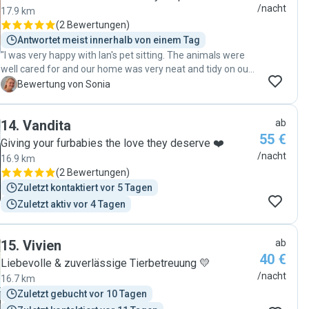
ihren eigenen vier Wänden betreut wird, wo sie sich
/nacht
17.9 km
auskennt. Es hat alles super geklappt, Nadine ist liebevoll
(
2 Bewertungen
)
mit ihnen umgegangen. Augentropfen und auch das
Antwortet meist innerhalb von einem Tag
Spritzen konnte sie tadellos umsetzten. Ich bekam immer
"I was very happy with Ian's pet sitting. The animals were
Updates per Fotos. Eine erneuten Buchung steht nichts im
well cared for and our home was very neat and tidy on our
Wege. Da ich früher entlassen wurde war es eine Nacht
return. "
S
Bewertung von Sonia
weniger als gebucht."
14
.
Vandita
ab
55 €
Giving your furbabies the love they deserve ❤️
/nacht
16.9 km
(
2 Bewertungen
)
Zuletzt kontaktiert vor 5 Tagen
Zuletzt aktiv vor 4 Tagen
15
.
Vivien
ab
40 €
Liebevolle & zuverlässige Tierbetreuung 💛
/nacht
16.7 km
Zuletzt gebucht vor 10 Tagen