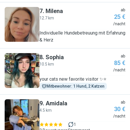
7
.
Milena
ab
25 €
12.7 km
M
/nacht
Individuelle Hundebetreuung mit Erfahrung
& Herz
8
.
Sophia
ab
85 €
10.5 km
S
/nacht
your cats new favorite visitor ✨⭐️
Mitbewohner: 1 Hund, 2 Katzen
9
.
Amidala
ab
30 €
4.5 km
A
/nacht
1