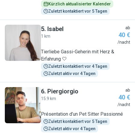
Kürzlich aktualisierter Kalender
Zuletzt kontaktiert vor 5 Tagen
5
.
Isabel
ab
40 €
1 km
I
/nacht
Tierliebe Gassi-Geherin mit Herz &
Erfahrung 🤍
Zuletzt kontaktiert vor 4 Tagen
Zuletzt aktiv vor 4 Tagen
6
.
Piergiorgio
ab
40 €
15.9 km
P
/nacht
Présentation d’un Pet Sitter Passionné
Zuletzt kontaktiert vor 5 Tagen
Zuletzt aktiv vor 4 Tagen