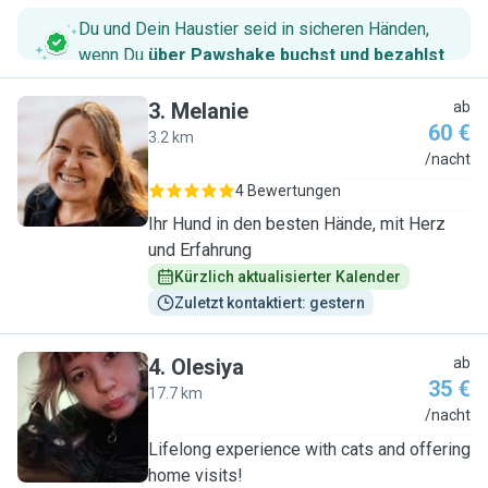
Du und Dein Haustier seid in sicheren Händen,
wenn Du
über Pawshake buchst und bezahlst
.
3
.
Melanie
ab
60 €
3.2 km
M
/nacht
4 Bewertungen
Ihr Hund in den besten Hände, mit Herz
und Erfahrung
Kürzlich aktualisierter Kalender
Zuletzt kontaktiert: gestern
4
.
Olesiya
ab
35 €
17.7 km
O
/nacht
Lifelong experience with cats and offering
home visits!