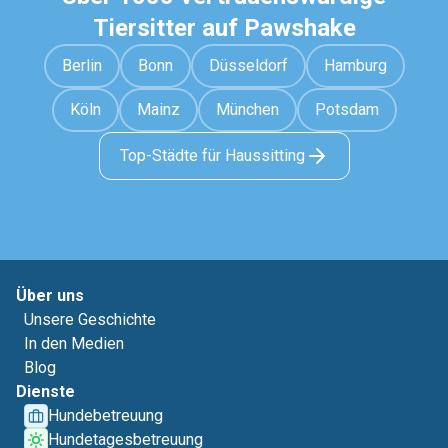
Tiersitter auf Pawshake
Berlin
Bonn
Düsseldorf
Hamburg
Köln
Mainz
München
Potsdam
Top-Städte für Haussitting
Über uns
Unsere Geschichte
In den Medien
Blog
Dienste
Hundebetreuung
Hundetagesbetreuung