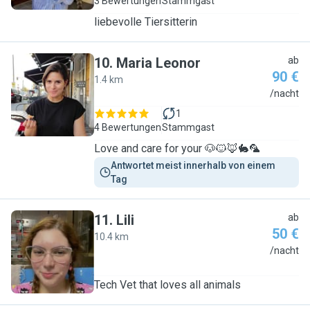
3 Bewertungen
Stammgast
liebevolle Tiersitterin
10
.
Maria Leonor
ab
90 €
1.4 km
M
/nacht
1
4 Bewertungen
Stammgast
Love and care for your 🐶🐱🦊🐇🦜
Antwortet meist innerhalb von einem 
Tag
11
.
Lili
ab
50 €
10.4 km
L
/nacht
Tech Vet that loves all animals