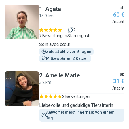
1
.
Agata
ab
60 €
15.9 km
A
/nacht
2
7 Bewertungen
Stammgäste
Soin avec cœur
Zuletzt aktiv vor 9 Tagen
Mitbewohner: 2 Katzen
2
.
Amelie Marie
ab
31 €
3.2 km
A
/nacht
2 Bewertungen
Liebevolle und geduldige Tiersitterin
Antwortet meist innerhalb von einem 
Tag