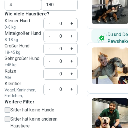
J
Wie viele Haustiere?
Kleiner Hund
-
+
0-8 kg
Mittelgroßer Hund
Du und De
-
+
8-18 kg
Pawshake
Großer Hund
-
+
18-45 kg
Sehr großer Hund
-
+
I
+45 kg
Katze
-
+
Alle
Kleintier
-
+
Vogel, Kaninchen,
Frettchen, ...
Weitere Filter
Sitter hat keine Hunde
F
Sitter hat keine anderen
Haustiere