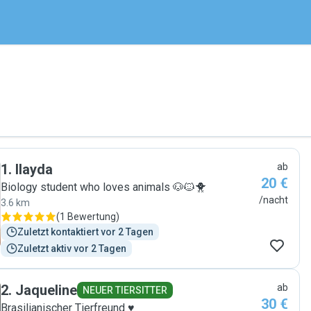
1
.
Ilayda
ab
20 €
Biology student who loves animals 🐶🐱🐥
/nacht
3.6 km
(
1 Bewertung
)
Zuletzt kontaktiert vor 2 Tagen
Zuletzt aktiv vor 2 Tagen
2
.
Jaqueline
ab
NEUER TIERSITTER
30 €
Brasilianischer Tierfreund ♥️