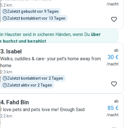
/nacht
5.2 km
Zuletzt gebucht vor 9 Tagen
Zuletzt kontaktiert vor 13 Tagen
in Haustier seid in sicheren Händen, wenn Du
über
 buchst und bezahlst
.
3
.
Isabel
ab
30 €
Walks, cuddles & care- your pet's home away from
/nacht
home
2.3 km
Zuletzt kontaktiert vor 2 Tagen
Zuletzt aktiv vor 2 Tagen
4
.
Fahd Bin
ab
85 €
I love pets and pets love me! Enough Said
/nacht
2.2 km