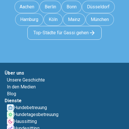
Aachen
Berlin
Bonn
Düsseldorf
Hamburg
Köln
Mainz
München
Top-Städte für Gassi gehen
Über uns
Unsere Geschichte
In den Medien
Blog
Dienste
Hundebetreuung
Hundetagesbetreuung
Haussitting
Hundesitting