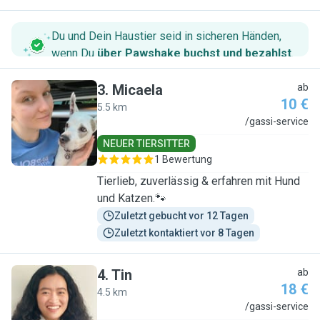
Du und Dein Haustier seid in sicheren Händen,
wenn Du
über Pawshake buchst und bezahlst
.
3
.
Micaela
ab
10 €
5.5 km
M
/gassi-service
NEUER TIERSITTER
1 Bewertung
Tierlieb, zuverlässig & erfahren mit Hund
und Katzen.🐾
Zuletzt gebucht vor 12 Tagen
Zuletzt kontaktiert vor 8 Tagen
4
.
Tin
ab
18 €
4.5 km
T
/gassi-service