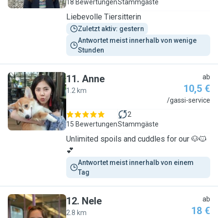
18 Bewertungen
Stammgäste
Liebevolle Tiersitterin
Zuletzt aktiv: gestern
Antwortet meist innerhalb von wenige 
Stunden
11
.
Anne
ab
10,5 €
1.2 km
A
/gassi-service
2
15 Bewertungen
Stammgäste
Unlimited spoils and cuddles for our 🐶🐱
💕
Antwortet meist innerhalb von einem 
Tag
12
.
Nele
ab
18 €
2.8 km