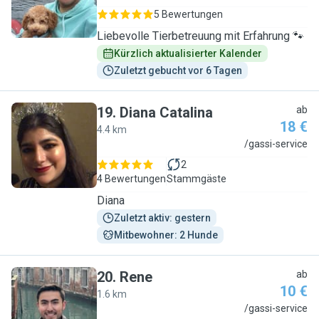
5 Bewertungen
Liebevolle Tierbetreuung mit Erfahrung 🐾
Kürzlich aktualisierter Kalender
Zuletzt gebucht vor 6 Tagen
19
.
Diana Catalina
ab
18 €
4.4 km
D
/gassi-service
2
4 Bewertungen
Stammgäste
Diana
Zuletzt aktiv: gestern
Mitbewohner: 2 Hunde
20
.
Rene
ab
10 €
1.6 km
R
/gassi-service