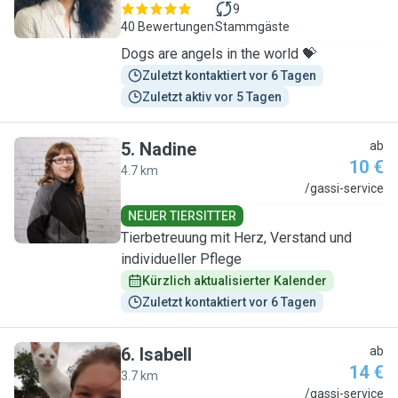
9
40 Bewertungen
Stammgäste
Dogs are angels in the world 💝
Zuletzt kontaktiert vor 6 Tagen
Zuletzt aktiv vor 5 Tagen
5
.
Nadine
ab
10 €
4.7 km
N
/gassi-service
NEUER TIERSITTER
Tierbetreuung mit Herz, Verstand und
individueller Pflege
Kürzlich aktualisierter Kalender
Zuletzt kontaktiert vor 6 Tagen
6
.
Isabell
ab
14 €
3.7 km
I
/gassi-service