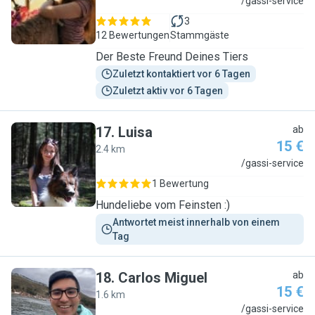
L
/gassi-service
3
12 Bewertungen
Stammgäste
Der Beste Freund Deines Tiers
Zuletzt kontaktiert vor 6 Tagen
Zuletzt aktiv vor 6 Tagen
17
.
Luisa
ab
15 €
2.4 km
L
/gassi-service
1 Bewertung
Hundeliebe vom Feinsten :)
Antwortet meist innerhalb von einem 
Tag
18
.
Carlos Miguel
ab
15 €
1.6 km
C
/gassi-service