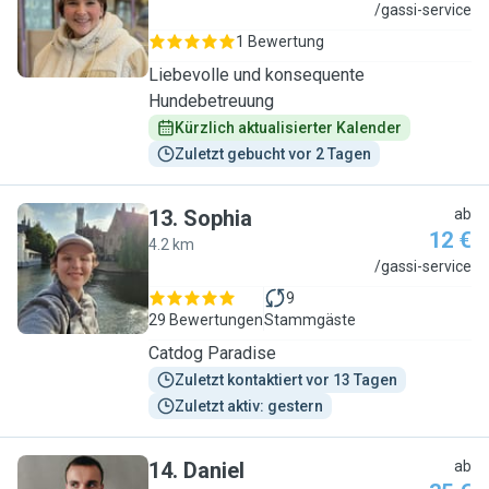
N
/gassi-service
1 Bewertung
Liebevolle und konsequente
Hundebetreuung
Kürzlich aktualisierter Kalender
Zuletzt gebucht vor 2 Tagen
13
.
Sophia
ab
12 €
4.2 km
S
/gassi-service
9
29 Bewertungen
Stammgäste
Catdog Paradise
Zuletzt kontaktiert vor 13 Tagen
Zuletzt aktiv: gestern
14
.
Daniel
ab