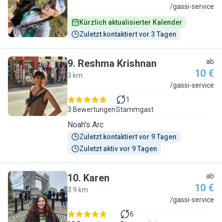
M
/gassi-service
Kürzlich aktualisierter Kalender
Zuletzt kontaktiert vor 3 Tagen
9
.
Reshma Krishnan
ab
10 €
3 km
R
/gassi-service
1
3 Bewertungen
Stammgast
Noah's Arc
Zuletzt kontaktiert vor 9 Tagen
Zuletzt aktiv vor 9 Tagen
10
.
Karen
ab
10 €
3.9 km
K
/gassi-service
6