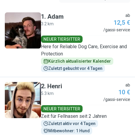
1
.
Adam
ab
12,5 €
3.2 km
A
/gassi-service
NEUER TIERSITTER
Here for Reliable Dog Care, Exercise and
Protection
Kürzlich aktualisierter Kalender
Zuletzt gebucht vor 4 Tagen
2
.
Henri
ab
10 €
5.3 km
H
/gassi-service
NEUER TIERSITTER
Zeit für Fellnasen seit 2 Jahren
Zuletzt aktiv vor 4 Tagen
Mitbewohner: 1 Hund