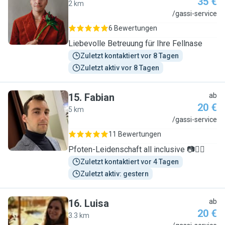
35 €
2 km
D
/gassi-service
6 Bewertungen
Liebevolle Betreuung für Ihre Fellnase
Zuletzt kontaktiert vor 8 Tagen
Zuletzt aktiv vor 8 Tagen
15
.
Fabian
ab
20 €
5 km
F
/gassi-service
11 Bewertungen
Pfoten-Leidenschaft all inclusive 📷🐕‍🦺
Zuletzt kontaktiert vor 4 Tagen
Zuletzt aktiv: gestern
16
.
Luisa
ab
20 €
3.3 km