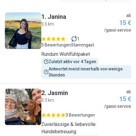
1
.
Janina
ab
15 €
5.5 km
J
/gassi-service
1
3 Bewertungen
Stammgast
Rundum Wohlfühlpaket
Zuletzt aktiv vor 4 Tagen
Antwortet meist innerhalb von wenige 
Stunden
2
.
Jasmin
ab
15 €
0.3 km
J
/gassi-service
3 Bewertungen
Zuverlässige & liebevolle
Hundebetreuung