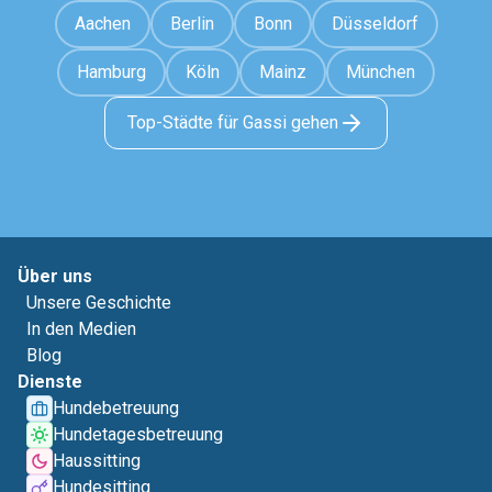
Aachen
Berlin
Bonn
Düsseldorf
Hamburg
Köln
Mainz
München
Top-Städte für Gassi gehen
Über uns
Unsere Geschichte
In den Medien
Blog
Dienste
Hundebetreuung
Hundetagesbetreuung
Haussitting
Hundesitting