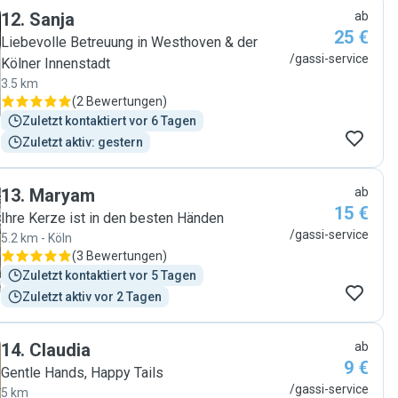
12
.
Sanja
ab
25 €
Liebevolle Betreuung in Westhoven & der
/gassi-service
Kölner Innenstadt
3.5 km
(
2 Bewertungen
)
Zuletzt kontaktiert vor 6 Tagen
Zuletzt aktiv: gestern
13
.
Maryam
ab
15 €
Ihre Kerze ist in den besten Händen
/gassi-service
5.2 km - Köln
(
3 Bewertungen
)
Zuletzt kontaktiert vor 5 Tagen
Zuletzt aktiv vor 2 Tagen
14
.
Claudia
ab
9 €
Gentle Hands, Happy Tails
/gassi-service
5 km