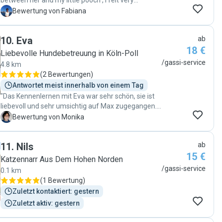
between her and my little pooch , I felt very
comfortable with the experience. 100%
F
Bewertung von Fabiana
recommended! And surely I will book again when I
need ."
10
.
Eva
ab
18 €
Liebevolle Hundebetreuung in Köln-Poll
/gassi-service
4.8 km
(
2 Bewertungen
)
Antwortet meist innerhalb von einem Tag
"Das Kennenlernen mit Eva war sehr schön, sie ist
liebevoll und sehr umsichtig auf Max zugegangen.
Eva ist sehr gut und einfühlsam auf Max
M
Bewertung von Monika
eingegangen und es war ein sehr entspannter
Spaziergang Wir hoffen auch zukünftig auf viele
11
.
Nils
ab
schöne Momente mit Eva 🌞♥️"
15 €
Katzennarr Aus Dem Hohen Norden
/gassi-service
0.1 km
(
1 Bewertung
)
Zuletzt kontaktiert: gestern
Zuletzt aktiv: gestern