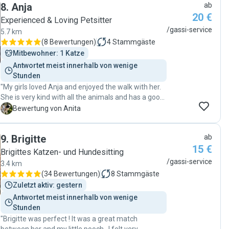
8
.
Anja
ab
lassen."
20 €
Experienced & Loving Petsitter
/gassi-service
5.7 km
(
8 Bewertungen
)
4
Stammgäste
Mitbewohner: 1 Katze
Antwortet meist innerhalb von wenige 
Stunden
"My girls loved Anja and enjoyed the walk with her.
She is very kind with all the animals and has a good
understanding of dog's language."
A
Bewertung von Anita
9
.
Brigitte
ab
15 €
Brigittes Katzen- und Hundesitting
/gassi-service
3.4 km
(
34 Bewertungen
)
8
Stammgäste
Zuletzt aktiv: gestern
Antwortet meist innerhalb von wenige 
Stunden
"Brigitte was perfect ! It was a great match