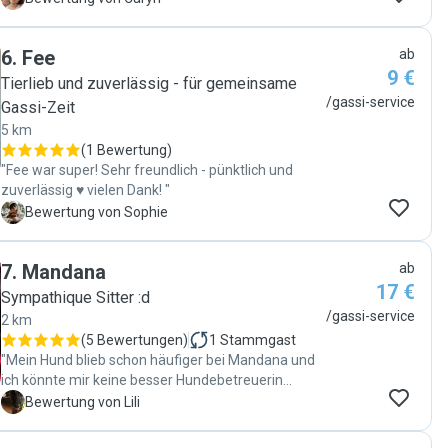
6
.
Fee
ab
9 €
Tierlieb und zuverlässig - für gemeinsame
/gassi-service
Gassi-Zeit
5 km
(
1 Bewertung
)
"Fee war super! Sehr freundlich - pünktlich und
zuverlässig ♥️ vielen Dank! "
S
Bewertung von Sophie
7
.
Mandana
ab
17 €
Sympathique Sitter :d
/gassi-service
2 km
(
5 Bewertungen
)
1
Stammgast
"Mein Hund blieb schon häufiger bei Mandana und
ich könnte mir keine besser Hundebetreuerin
vorstellen. Sie ist super zuverlässig und jederzeit
L
Bewertung von Lili
erreichbar, schickt Fotos und Videos und mein Hund
liebt sie sehr. Ich würde ihn immer wieder bei ihr