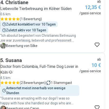
4
.
Christiane
ab
Routinen, Verhalten an der Leine). Philipp hat einen
12,35 €
unglaublich ruhigen und kompetenten Umgang mit
Liebevolle Tierbetreuung im Kölner Süden
Hunden – man merkt sofort, dass er viel Erfahrung
/gassi-service
0.6 km
hat. Für uns ein echter Glücksgriff – wir buchen ihn
(
1 Bewertung
)
auf jeden Fall wieder."
Zuletzt kontaktiert vor 10 Tagen
Zuletzt aktiv vor 10 Tagen
"Ich absolut begeistert von Christianes Betreuung
,sie war zuverlässig, liebevoll und professionell.
Mein Hund hat sich sichtlich wohlgefühlt.
S
Bewertung von Silke
Besonders gefallen hat mir die gute
Kommunikation und die Flexibilität bei der
5
.
Susana
ab
Terminabsprache. Man merkt sofort ,dass hier
10 €
echte Tierliebe und Erfahrung dahinter steckt. Ich
Doctor from Colombia, Full-Time Dog Lover in
werde den Service weiterhin nutzen und kann
/gassi-service
Köln 🐶
Christiane nur wärmstens Empfehlen."
4.5 km
(
2 Bewertungen
)
1
Stammgast
Antwortet meist innerhalb von wenige 
Stunden
"Susana was amazing with our dogs! I was so
happy with how she handled our dogs who are
terrified of noises. definitely recommend. thanks x"
C
Bewertung von Caryn