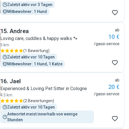
Zuletzt aktiv vor 3 Tagen
Mitbewohner: 1 Hund
15
.
Andrea
ab
10 €
Loving care, cuddles & happy walks 🐾
/gassi-service
5 km
(
1 Bewertung
)
Zuletzt aktiv vor 10 Tagen
Mitbewohner: 1 Hund, 1 Katze
16
.
Jael
ab
20 €
Experienced & Loving Pet Sitter in Cologne
/gassi-service
4.5 km
(
2 Bewertungen
)
Zuletzt aktiv vor 10 Tagen
Antwortet meist innerhalb von wenige 
Stunden