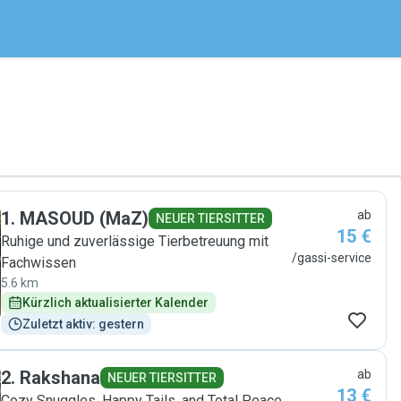
1
.
MASOUD (MaZ)
ab
NEUER TIERSITTER
15 €
Ruhige und zuverlässige Tierbetreuung mit
/gassi-service
Fachwissen
5.6 km
Kürzlich aktualisierter Kalender
Zuletzt aktiv: gestern
2
.
Rakshana
ab
NEUER TIERSITTER
13 €
Cozy Snuggles, Happy Tails, and Total Peace