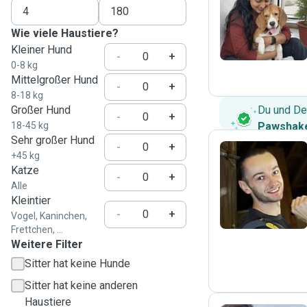
R
Wie viele Haustiere?
Kleiner Hund
-
+
0-8 kg
Mittelgroßer Hund
-
+
8-18 kg
Großer Hund
Du und De
-
+
18-45 kg
Pawshake
Sehr großer Hund
-
+
+45 kg
Katze
-
+
P
Alle
Kleintier
-
+
Vogel, Kaninchen,
Frettchen, ...
Weitere Filter
Sitter hat keine Hunde
Sitter hat keine anderen
Haustiere