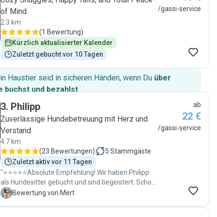
/gassi-service
of Mind
2.3 km
(
1 Bewertung
)
Kürzlich aktualisierter Kalender
Zuletzt gebucht vor 10 Tagen
in Haustier seid in sicheren Händen, wenn Du
über
 buchst und bezahlst
.
3
.
Philipp
ab
22 €
Zuverlässige Hundebetreuung mit Herz und
/gassi-service
Verstand
4.7 km
(
23 Bewertungen
)
5
Stammgäste
Zuletzt aktiv vor 11 Tagen
"⭐️⭐️⭐️⭐️⭐️Absolute Empfehlung! Wir haben Philipp
als Hundesitter gebucht und sind begeistert. Schon
beim ersten Kennenlernen hat er sich viel Zeit
M
Bewertung von Mert
genommen, um unseren Hund und seine
Bedürfnisse richtig kennenzulernen (Fütterung,