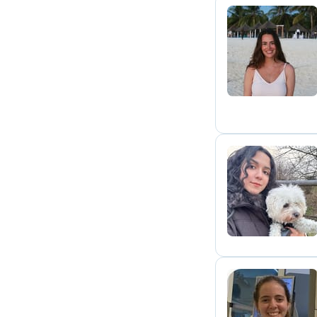
S
M
C