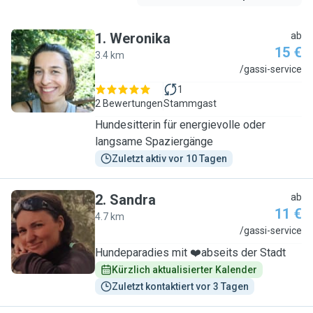
1
.
Weronika
ab
15 €
3.4 km
W
/gassi-service
1
2 Bewertungen
Stammgast
Hundesitterin für energievolle oder
langsame Spaziergänge
Zuletzt aktiv vor 10 Tagen
2
.
Sandra
ab
11 €
4.7 km
S
/gassi-service
Hundeparadies mit ❤️abseits der Stadt
Kürzlich aktualisierter Kalender
Zuletzt kontaktiert vor 3 Tagen