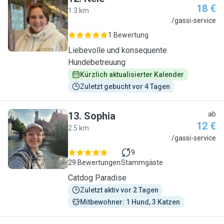
18 €
1.3 km
N
/gassi-service
1 Bewertung
Liebevolle und konsequente
Hundebetreuung
Kürzlich aktualisierter Kalender
Zuletzt gebucht vor 4 Tagen
13
.
Sophia
ab
12 €
2.5 km
S
/gassi-service
9
29 Bewertungen
Stammgäste
Catdog Paradise
Zuletzt aktiv vor 2 Tagen
Mitbewohner: 1 Hund, 3 Katzen