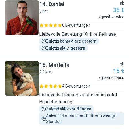
14
.
Daniel
ab
35 €
3 km
D
/gassi-service
6 Bewertungen
Liebevolle Betreuung für Ihre Fellnase
Zuletzt kontaktiert: gestern
Zuletzt aktiv: gestern
15
.
Mariella
ab
15 €
2.2 km
M
/gassi-service
4 Bewertungen
Liebevolle Tiermedizinstudentin bietet
Hundebetreuung
Zuletzt aktiv vor 8 Tagen
Antwortet meist innerhalb von wenige 
Stunden