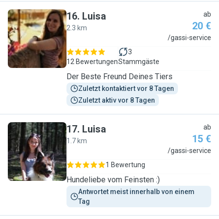
16
.
Luisa
ab
20 €
2.3 km
L
/gassi-service
3
12 Bewertungen
Stammgäste
Der Beste Freund Deines Tiers
Zuletzt kontaktiert vor 8 Tagen
Zuletzt aktiv vor 8 Tagen
17
.
Luisa
ab
15 €
1.7 km
L
/gassi-service
1 Bewertung
Hundeliebe vom Feinsten :)
Antwortet meist innerhalb von einem 
Tag