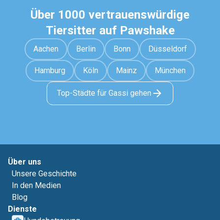
Über 1000 vertrauenswürdige
Tiersitter auf Pawshake
Aachen
Berlin
Bonn
Düsseldorf
Hamburg
Köln
Mainz
München
Top-Städte für Gassi gehen
Über uns
Unsere Geschichte
In den Medien
Blog
Dienste