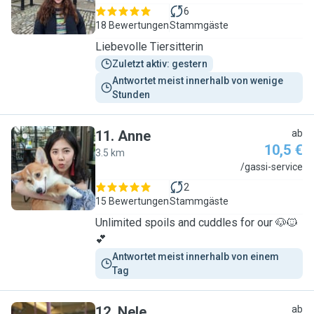
6
18 Bewertungen
Stammgäste
Liebevolle Tiersitterin
Zuletzt aktiv: gestern
Antwortet meist innerhalb von wenige 
Stunden
11
.
Anne
ab
10,5 €
3.5 km
A
/gassi-service
2
15 Bewertungen
Stammgäste
Unlimited spoils and cuddles for our 🐶🐱
💕
Antwortet meist innerhalb von einem 
Tag
12
.
Nele
ab