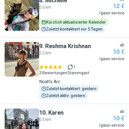
8
.
Michelle
12 €
0.5 km
M
/gassi-service
Kürzlich aktualisierter Kalender
Zuletzt kontaktiert vor 5 Tagen
9
.
Reshma Krishnan
ab
10 €
2.2 km
R
/gassi-service
1
3 Bewertungen
Stammgast
Noah's Arc
Zuletzt kontaktiert: gestern
Zuletzt aktiv: gestern
10
.
Karen
ab
10 €
0.5 km
K
/gassi-service