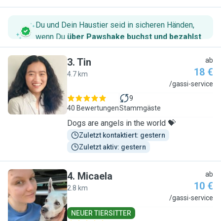
Du und Dein Haustier seid in sicheren Händen,
wenn Du
über Pawshake buchst und bezahlst
.
3
.
Tin
ab
18 €
4.7 km
T
/gassi-service
9
40 Bewertungen
Stammgäste
Dogs are angels in the world 💝
Zuletzt kontaktiert: gestern
Zuletzt aktiv: gestern
4
.
Micaela
ab
10 €
2.8 km
M
/gassi-service
NEUER TIERSITTER