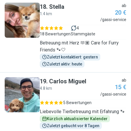
18
.
Stella
ab
20 €
1.4 km
S
/gassi-service
4
18 Bewertungen
Stammgäste
Betreuung mit Herz 🫶🏽 Care for Furry
Friends 🐾🤍
Zuletzt kontaktiert: gestern
Zuletzt aktiv: heute
19
.
Carlos Miguel
ab
15 €
4.8 km
C
/gassi-service
5 Bewertungen
Liebevolle Tierbetreuung mit Erfahrung 🐾
Kürzlich aktualisierter Kalender
Zuletzt gebucht vor 8 Tagen