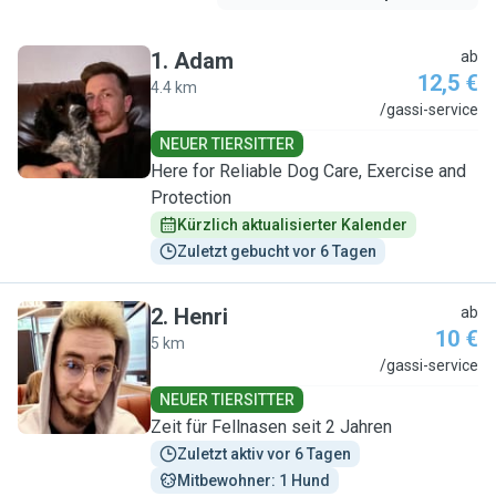
1
.
Adam
ab
12,5 €
4.4 km
A
/gassi-service
NEUER TIERSITTER
Here for Reliable Dog Care, Exercise and
Protection
Kürzlich aktualisierter Kalender
Zuletzt gebucht vor 6 Tagen
2
.
Henri
ab
10 €
5 km
H
/gassi-service
NEUER TIERSITTER
Zeit für Fellnasen seit 2 Jahren
Zuletzt aktiv vor 6 Tagen
Mitbewohner: 1 Hund