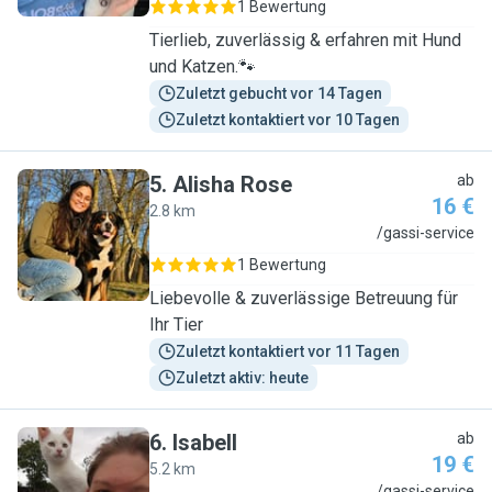
1 Bewertung
Tierlieb, zuverlässig & erfahren mit Hund
und Katzen.🐾
Zuletzt gebucht vor 14 Tagen
Zuletzt kontaktiert vor 10 Tagen
5
.
Alisha Rose
ab
16 €
2.8 km
A
/gassi-service
1 Bewertung
Liebevolle & zuverlässige Betreuung für
Ihr Tier
Zuletzt kontaktiert vor 11 Tagen
Zuletzt aktiv: heute
6
.
Isabell
ab
19 €
5.2 km
/gassi-service