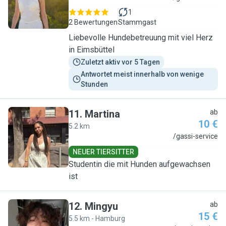
1
2 Bewertungen
Stammgast
Liebevolle Hundebetreuung mit viel Herz
in Eimsbüttel
Zuletzt aktiv vor 5 Tagen
Antwortet meist innerhalb von wenige 
Stunden
11
.
Martina
ab
10 €
5.2 km
M
/gassi-service
NEUER TIERSITTER
Studentin die mit Hunden aufgewachsen
ist
12
.
Mingyu
ab
15 €
5.5 km - Hamburg