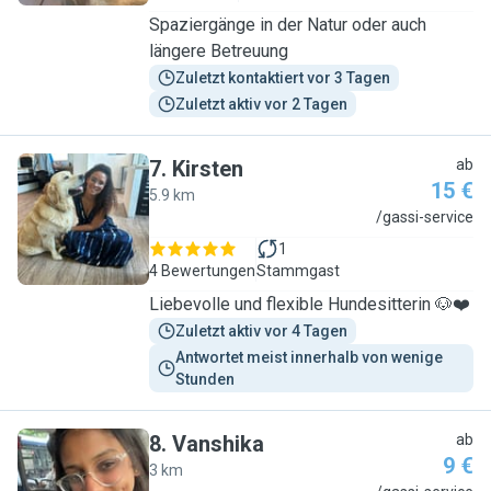
Spaziergänge in der Natur oder auch
längere Betreuung
Zuletzt kontaktiert vor 3 Tagen
Zuletzt aktiv vor 2 Tagen
7
.
Kirsten
ab
15 €
5.9 km
K
/gassi-service
1
4 Bewertungen
Stammgast
Liebevolle und flexible Hundesitterin 🐶❤️
Zuletzt aktiv vor 4 Tagen
Antwortet meist innerhalb von wenige 
Stunden
8
.
Vanshika
ab
9 €
3 km