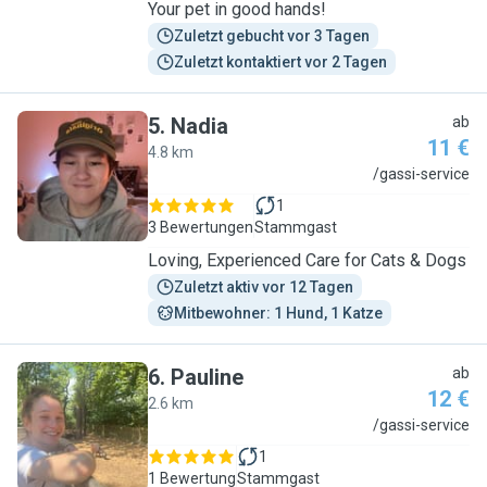
Your pet in good hands!
Zuletzt gebucht vor 3 Tagen
Zuletzt kontaktiert vor 2 Tagen
5
.
Nadia
ab
11 €
4.8 km
N
/gassi-service
1
3 Bewertungen
Stammgast
Loving, Experienced Care for Cats & Dogs
Zuletzt aktiv vor 12 Tagen
Mitbewohner: 1 Hund, 1 Katze
6
.
Pauline
ab
12 €
2.6 km
P
/gassi-service
1
1 Bewertung
Stammgast