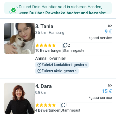
Du und Dein Haustier seid in sicheren Händen,
wenn Du
über Pawshake buchst und bezahlst
.
3
.
Tania
ab
9 €
3.5 km - Hamburg
T
/gassi-service
2
10 Bewertungen
Stammgäste
Animal lover hier!
Zuletzt kontaktiert: gestern
Zuletzt aktiv: gestern
4
.
Dara
ab
15 €
0.8 km
D
/gassi-service
1
4 Bewertungen
Stammgast