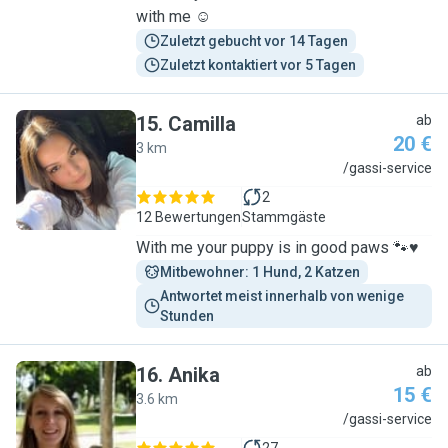
with me ☺️
Zuletzt gebucht vor 14 Tagen
Zuletzt kontaktiert vor 5 Tagen
15
.
Camilla
ab
20 €
3 km
C
/gassi-service
2
12 Bewertungen
Stammgäste
With me your puppy is in good paws 🐾♥️
Mitbewohner: 1 Hund, 2 Katzen
Antwortet meist innerhalb von wenige 
Stunden
16
.
Anika
ab
15 €
3.6 km
A
/gassi-service