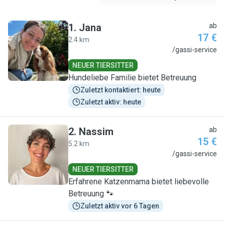
1
.
Jana
ab
17 €
2.4 km
J
/gassi-service
NEUER TIERSITTER
Hundeliebe Familie bietet Betreuung
Zuletzt kontaktiert: heute
Zuletzt aktiv: heute
2
.
Nassim
ab
15 €
5.2 km
N
/gassi-service
NEUER TIERSITTER
Erfahrene Katzenmama bietet liebevolle
Betreuung 🐾
Zuletzt aktiv vor 6 Tagen