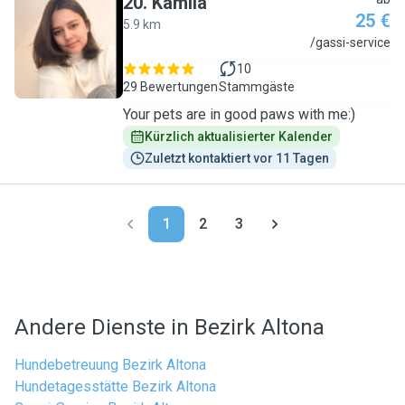
20
.
Kamila
25 €
5.9 km
K
/gassi-service
10
29 Bewertungen
Stammgäste
Your pets are in good paws with me:)
Kürzlich aktualisierter Kalender
Zuletzt kontaktiert vor 11 Tagen
1
2
3
Andere Dienste in Bezirk Altona
Hundebetreuung Bezirk Altona
Hundetagesstätte Bezirk Altona