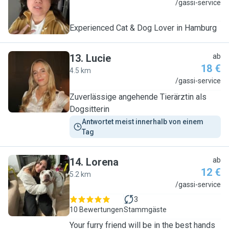
M
/gassi-service
Experienced Cat & Dog Lover in Hamburg
13
.
Lucie
ab
18 €
4.5 km
L
/gassi-service
Zuverlässige angehende Tierärztin als
Dogsitterin
Antwortet meist innerhalb von einem 
Tag
14
.
Lorena
ab
12 €
5.2 km
L
/gassi-service
3
10 Bewertungen
Stammgäste
Your furry friend will be in the best hands