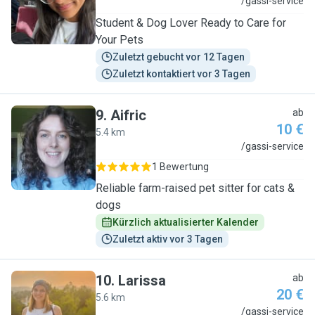
V
/gassi-service
Student & Dog Lover Ready to Care for
Your Pets
Zuletzt gebucht vor 12 Tagen
Zuletzt kontaktiert vor 3 Tagen
9
.
Aifric
ab
10 €
5.4 km
A
/gassi-service
1 Bewertung
Reliable farm-raised pet sitter for cats &
dogs
Kürzlich aktualisierter Kalender
Zuletzt aktiv vor 3 Tagen
10
.
Larissa
ab
20 €
5.6 km
L
/gassi-service