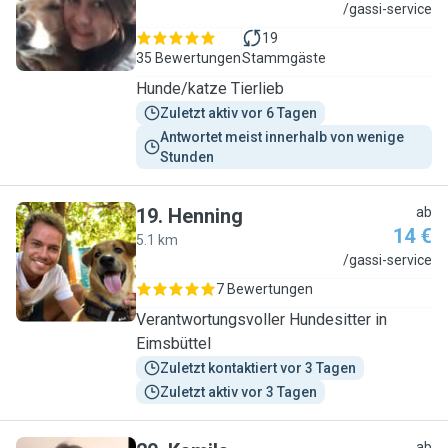
A
/gassi-service
19
35 Bewertungen
Stammgäste
Hunde/katze Tierlieb
Zuletzt aktiv vor 6 Tagen
Antwortet meist innerhalb von wenige 
Stunden
19
.
Henning
ab
14 €
5.1 km
H
/gassi-service
7 Bewertungen
Verantwortungsvoller Hundesitter in
Eimsbüttel
Zuletzt kontaktiert vor 3 Tagen
Zuletzt aktiv vor 3 Tagen
ab