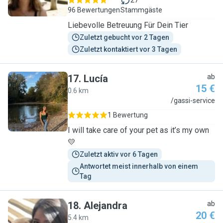
27
96 Bewertungen
Stammgäste
Liebevolle Betreuung Für Dein Tier
Zuletzt gebucht vor 2 Tagen
Zuletzt kontaktiert vor 3 Tagen
17
.
Lucía
ab
15 €
0.6 km
L
/gassi-service
1 Bewertung
I will take care of your pet as it’s my own
💛
Zuletzt aktiv vor 6 Tagen
Antwortet meist innerhalb von einem 
Tag
18
.
Alejandra
ab
20 €
5.4 km