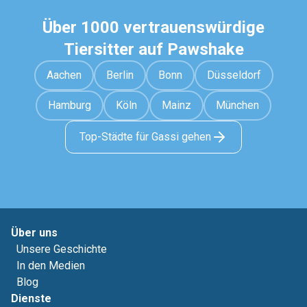
Über 1000 vertrauenswürdige
Tiersitter auf Pawshake
Aachen
Berlin
Bonn
Düsseldorf
Hamburg
Köln
Mainz
München
Top-Städte für Gassi gehen
Über uns
Unsere Geschichte
In den Medien
Blog
Dienste